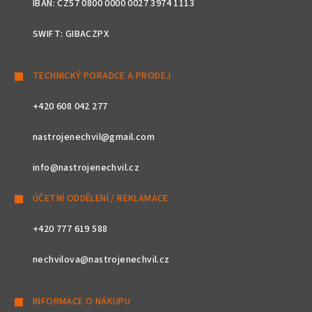
IBAN: CZ57 0800 0000 0027 3974 1113
SWIFT: GIBACZPX
TECHNICKÝ PORADCE A PRODEJ
+420 608 042 277
nastrojenechvil@gmail.com
info@nastrojenechvil.cz
ÚČETNÍ ODDĚLENÍ / REKLAMACE
+420 777 619 588
nechvilova@nastrojenechvil.cz
INFORMACE O NÁKUPU