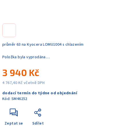
průměr 63 na Kyocera LOMU1004 s chlazením
Položka byla vyprodána…
3 940 Kč
4 767,40 Kč včetně DPH
Měrná
dodací termín do týdne od objednání
cena:
Kód:
SM46252
Zeptat se
Sdílet