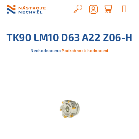
Přejít
na
Hledat
Nákupn
obsah
Přihlášení
košík
TK90 LM10 D63 A22 Z06-H
Průměrné
Neohodnoceno
Podrobnosti hodnocení
hodnocení
produktu
je
0,0
z
5
hvězdiček.