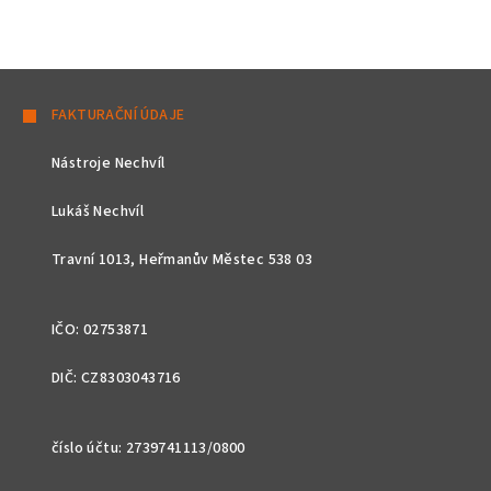
Z
á
FAKTURAČNÍ ÚDAJE
p
Nástroje Nechvíl
a
t
Lukáš Nechvíl
í
Travní 1013, Heřmanův Městec 538 03
IČO: 02753871
DIČ: CZ8303043716
číslo účtu: 2739741113/0800