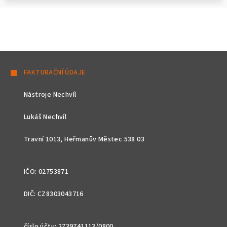
Z
á
FAKTURAČNÍ ÚDAJE
p
Nástroje Nechvíl
a
t
Lukáš Nechvíl
í
Travní 1013, Heřmanův Městec 538 03
IČO: 02753871
DIČ: CZ8303043716
číslo účtu: 2739741113/0800