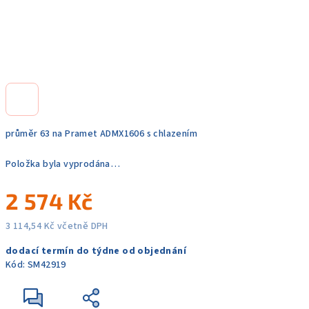
průměr 63 na Pramet ADMX1606 s chlazením
Položka byla vyprodána…
2 574 Kč
3 114,54 Kč včetně DPH
Měrná
dodací termín do týdne od objednání
cena:
Kód:
SM42919