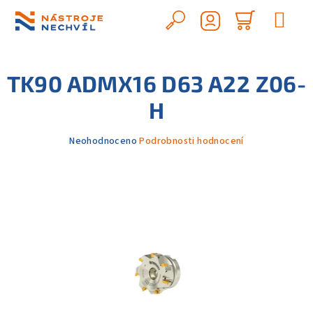
Přejít
na
Hledat
Nákupn
obsah
Přihlášení
košík
TK90 ADMX16 D63 A22 Z06-
H
Průměrné
Neohodnoceno
Podrobnosti hodnocení
hodnocení
produktu
je
0,0
z
5
hvězdiček.