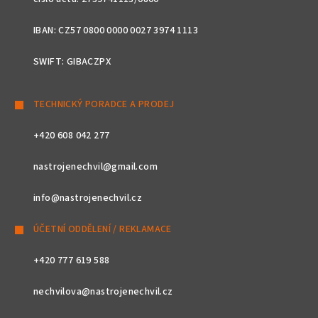
IBAN: CZ57 0800 0000 0027 3974 1113
SWIFT: GIBACZPX
TECHNICKÝ PORADCE A PRODEJ
+420 608 042 277
nastrojenechvil@gmail.com
info@nastrojenechvil.cz
ÚČETNÍ ODDĚLENÍ / REKLAMACE
+420 777 619 588
nechvilova@nastrojenechvil.cz