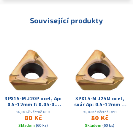
Související produkty
3PX15-M J20P ocel, Ap:
3PX15-M J25M ocel,
0.5-12mm f: 0.05-0.2
svár Ap: 0.5-12mm f:
Vc:80-220m
0.05-0.2 Vc:80-180m
96,80 Kč včetně DPH
96,80 Kč včetně DPH
80 Kč
80 Kč
Skladem
(60 ks)
Skladem
(60 ks)