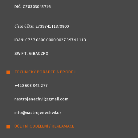
DIČ: CZ8303043716
číslo účtu: 2739741113/0800
IBAN: CZ57 0800 0000 0027 3974 1113
SWIFT: GIBACZPX
TECHNICKÝ PORADCE A PRODEJ
+420 608 042 277
nastrojenechvil@gmail.com
info@nastrojenechvil.cz
ÚČETNÍ ODDĚLENÍ / REKLAMACE