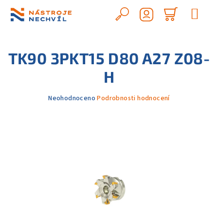
Přejít
na
Hledat
Nákupn
obsah
Přihlášení
košík
TK90 3PKT15 D80 A27 Z08-
H
Průměrné
Neohodnoceno
Podrobnosti hodnocení
hodnocení
produktu
je
0,0
z
5
hvězdiček.