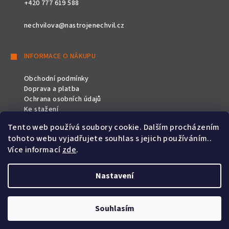
+420 777 619 588
nechvilova@nastrojenechvil.cz
INFORMACE O NÁKUPU
Obchodní podmínky
Doprava a platba
Ochrana osobních údajů
Ke stažení
Tento web používá soubory cookie. Dalším procházením
SLEDUJTE NÁS
tohoto webu vyjadřujete souhlas s jejich používáním..
Více informací
zde
.
Nastavení
Copyright 2026
Nástroje Nechvíl
. Všechna práva vyhrazena.
Souhlasím
Vytvořil Shoptet
&
PekneWeby