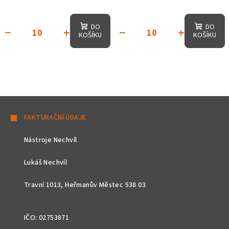
DO
DO
−
+
−
+
KOŠÍKU
KOŠÍKU
Z
á
FAKTURAČNÍ ÚDAJE
p
Nástroje Nechvíl
a
t
Lukáš Nechvíl
í
Travní 1013, Heřmanův Městec 538 03
IČO: 02753871