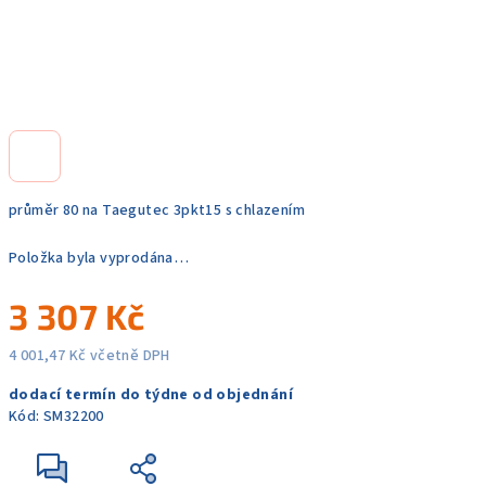
průměr 80 na Taegutec 3pkt15 s chlazením
Položka byla vyprodána…
3 307 Kč
4 001,47 Kč včetně DPH
Měrná
dodací termín do týdne od objednání
cena:
Kód:
SM32200