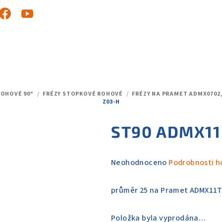
ROHOVÉ 90°
/
FRÉZY STOPKOVÉ ROHOVÉ
/
FRÉZY NA PRAMET ADMX0702
Z03-H
ST90 ADMX11
Průměrné
Neohodnoceno
Podrobnosti h
hodnocení
produktu
průměr 25 na Pramet ADMX11T
je
0,0
Položka byla vyprodána…
z