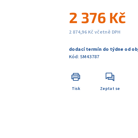
5
2 376 Kč
hvězdiček.
2 874,96 Kč včetně DPH
Měrná
cena:
dodací termín do týdne od ob
Kód:
SM43787
Tisk
Zeptat se