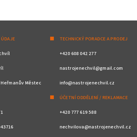
 ÚDAJE
TECHNICKÝ PORADCE A PRODEJ
chvíl
+420 608 042 277
íl
nastrojenechvil@gmail.com
, Heřmanův Městec
info@nastrojenechvil.cz
ÚČETNÍ ODDĚLENÍ / REKLAMACE
71
+420 777 619 588
043716
nechvilova@nastrojenechvil.cz