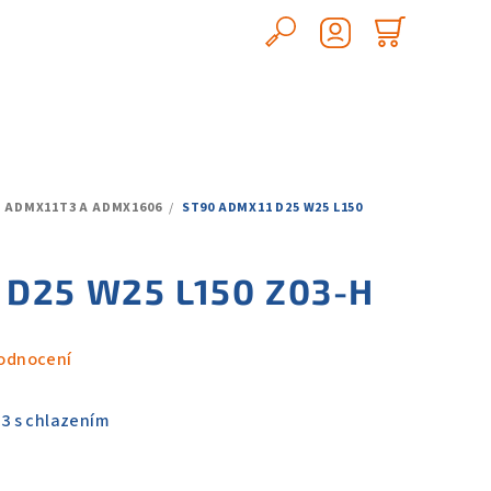
Hledat
Nákupn
Přihlášení
košík
, ADMX11T3 A ADMX1606
/
ST90 ADMX11 D25 W25 L150
 D25 W25 L150 Z03-H
odnocení
3 s chlazením