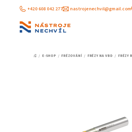
Přejít
+420 608 042 277
nastrojenechvil@gmail.com
na
obsah
/
E-SHOP
/
FRÉZOVÁNÍ
/
FRÉZY NA VBD
/
FRÉZY 
DOMŮ