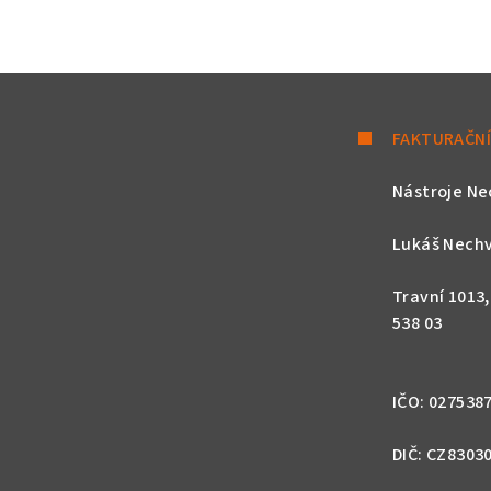
FAKTURAČNÍ
Nástroje Ne
Lukáš Nechv
Travní 1013
538 03
IČO: 027538
DIČ: CZ8303