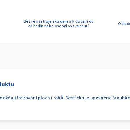
Běžné nástroje skladem a k dodání do
Odladě
24 hodin nebo osobní vyzvednutí.
duktu
ožňují frézování ploch i rohů. Destička je upevněna šroubke