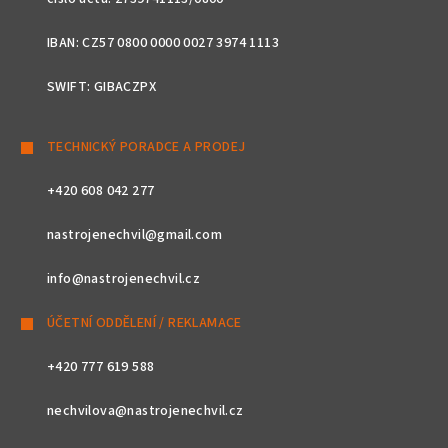
IBAN: CZ57 0800 0000 0027 3974 1113
SWIFT: GIBACZPX
TECHNICKÝ PORADCE A PRODEJ
+420 608 042 277
nastrojenechvil@gmail.com
info@nastrojenechvil.cz
ÚČETNÍ ODDĚLENÍ / REKLAMACE
+420 777 619 588
nechvilova@nastrojenechvil.cz