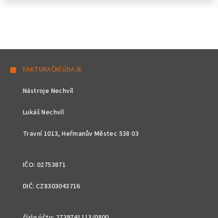
Z
á
FAKTURAČNÍ ÚDAJE
p
Nástroje Nechvíl
a
t
Lukáš Nechvíl
í
Travní 1013, Heřmanův Městec 538 03
IČO: 02753871
DIČ: CZ8303043716
číslo účtu: 2739741113/0800