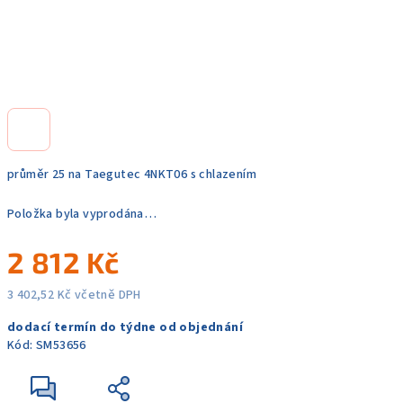
průměr 25 na Taegutec 4NKT06 s chlazením
Položka byla vyprodána…
2 812 Kč
3 402,52 Kč včetně DPH
Měrná
dodací termín do týdne od objednání
cena:
Kód:
SM53656