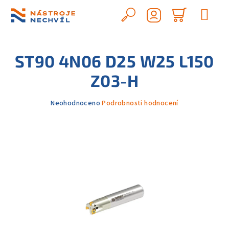
Přejít
na
Hledat
Nákupn
obsah
Přihlášení
košík
ST90 4N06 D25 W25 L150
Z03-H
Průměrné
Neohodnoceno
Podrobnosti hodnocení
hodnocení
produktu
je
0,0
z
5
hvězdiček.