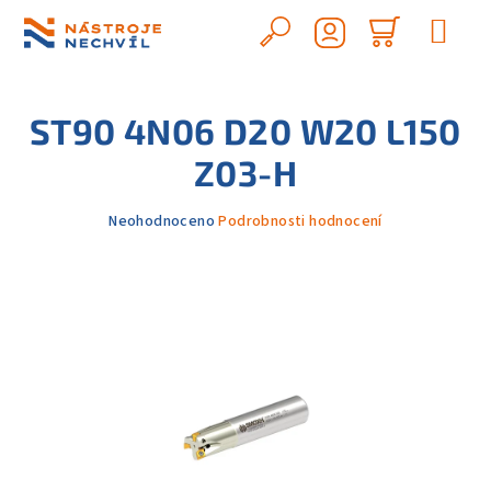
Přejít
na
Hledat
Nákupn
obsah
Přihlášení
košík
ST90 4N06 D20 W20 L150
Z03-H
Průměrné
Neohodnoceno
Podrobnosti hodnocení
hodnocení
produktu
je
0,0
z
5
hvězdiček.