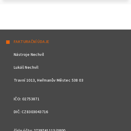
Z
á
FAKTURAČNÍ ÚDAJE
p
Nástroje Nechvíl
a
t
Lukáš Nechvíl
í
Travní 1013, Heřmanův Městec 538 03
IČO: 02753871
DIČ: CZ8303043716
číslo účtu: 2739741113/0800