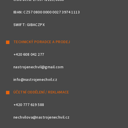
IBAN: CZ57 0800 0000 0027 3974 1113
SWIFT: GIBACZPX
TECHNICKÝ PORADCE A PRODEJ
+420 608 042 277
nastrojenechvil@gmail.com
info@nastrojenechvil.cz
ÚČETNÍ ODDĚLENÍ / REKLAMACE
+420 777 619 588
nechvilova@nastrojenechvil.cz