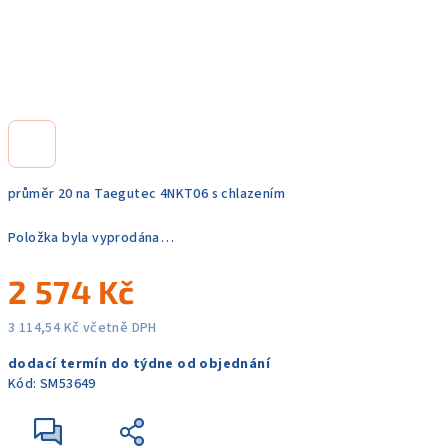
průměr 20 na Taegutec 4NKT06 s chlazením
Položka byla vyprodána…
2 574 Kč
3 114,54 Kč včetně DPH
Měrná
dodací termín do týdne od objednání
cena:
Kód:
SM53649