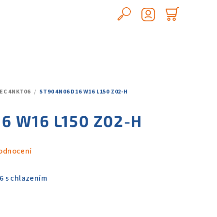
Hledat
Nákupn
Přihlášení
košík
EC 4NKT06
/
ST90 4N06 D16 W16 L150 Z02-H
6 W16 L150 Z02-H
odnocení
6 s chlazením