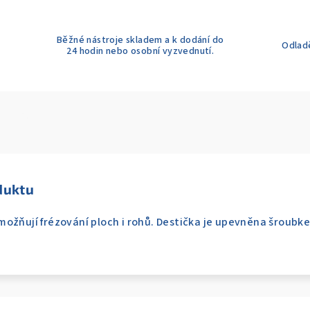
Běžné nástroje skladem a k dodání do
Odladě
24 hodin nebo osobní vyzvednutí.
duktu
ožňují frézování ploch i rohů. Destička je upevněna šroubke