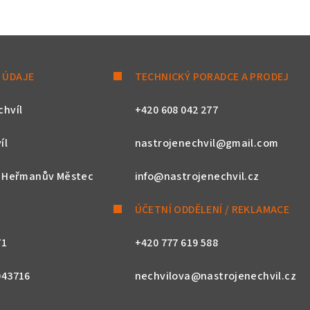
 ÚDAJE
TECHNICKÝ PORADCE A PRODEJ
chvíl
+420 608 042 277
íl
nastrojenechvil@gmail.com
, Heřmanův Městec
info@nastrojenechvil.cz
ÚČETNÍ ODDĚLENÍ / REKLAMACE
71
+420 777 619 588
043716
nechvilova@nastrojenechvil.cz