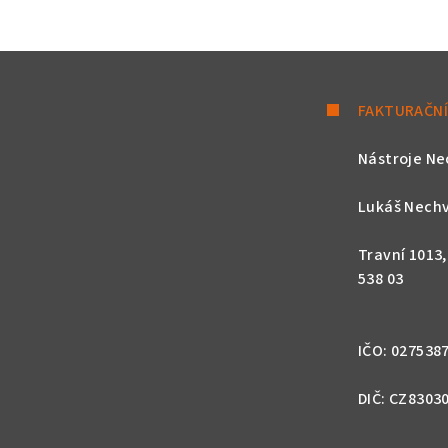
FAKTURAČNÍ
Nástroje Ne
Lukáš Nechv
Travní 1013
538 03
IČO: 027538
DIČ: CZ8303