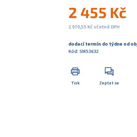
5
2 455 Kč
hvězdiček.
2 970,55 Kč včetně DPH
Měrná
cena:
dodací termín do týdne od ob
Kód:
SM53632
Tisk
Zeptat se