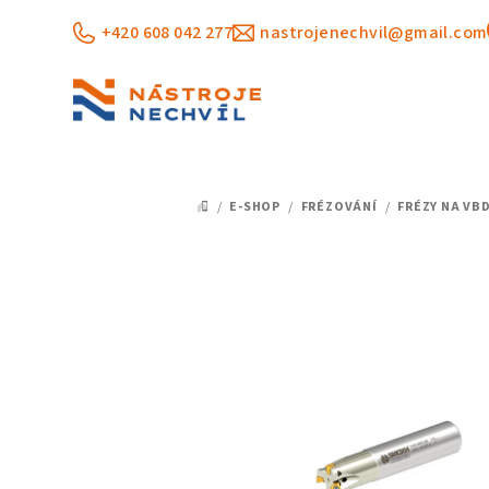
Přejít
+420 608 042 277
nastrojenechvil@gmail.com
na
obsah
/
E-SHOP
/
FRÉZOVÁNÍ
/
FRÉZY NA VB
DOMŮ