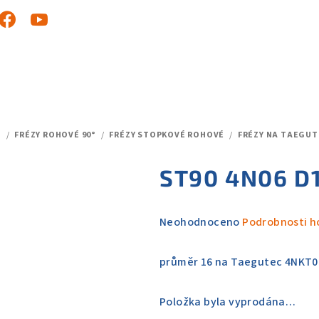
D
/
FRÉZY ROHOVÉ 90°
/
FRÉZY STOPKOVÉ ROHOVÉ
/
FRÉZY NA TAEGUT
ST90 4N06 D1
Průměrné
Neohodnoceno
Podrobnosti h
hodnocení
produktu
průměr 16 na Taegutec 4NKT0
je
0,0
Položka byla vyprodána…
z