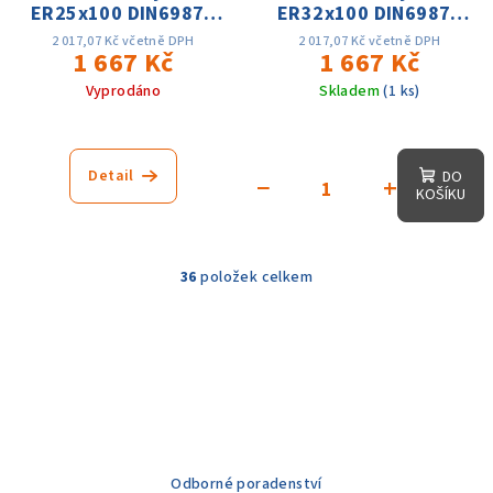
ER25x100 DIN69871
ER32x100 DIN69871
AD/ 6.3G15000
AD
2 017,07 Kč včetně DPH
2 017,07 Kč včetně DPH
1 667 Kč
1 667 Kč
Vyprodáno
Skladem
(1 ks)
Detail
DO
−
+
KOŠÍKU
36
položek celkem
O
v
l
á
d
a
c
í
Odborné poradenství
p