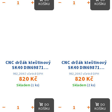
−
+
−
+
KOŠÍKU
KOŠÍKU
CNC držák kleštinový
CNC držák kleštinový
SK40 DIN69871
SK40 DIN69871
ER20x100,D1-34mm,
ER25x100, D-
992,20 Kč včetně DPH
992,20 Kč včetně DPH
AD, 25 tis. otáček,
820 Kč
42mm,AD, 25 tis.
820 Kč
přes. 0.003
otáček, přes. 0.003
Skladem
(1 ks)
Skladem
(2 ks)
DO
DO
−
+
−
+
KOŠÍKU
KOŠÍKU