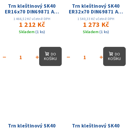
Trn kleštinový SK40
Trn kleštinový SK40
ER16x70 DIN69871 AD/
ER32x70 DIN69871 AD/
6.3G15000
6.3G15000
1 466,52 Kč včetně DPH
1 540,33 Kč včetně DPH
1 212 Kč
1 273 Kč
Skladem
(1 ks)
Skladem
(1 ks)
DO
DO
−
+
−
+
KOŠÍKU
KOŠÍKU
Trn kleštinový SK40
Trn kleštinový SK40