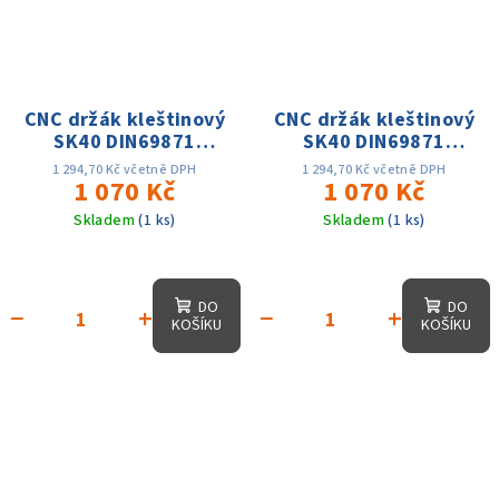
CNC držák kleštinový
CNC držák kleštinový
SK40 DIN69871
SK40 DIN69871
ER32x160,D-50mm,
ER40x160, D-63mm,
1 294,70 Kč včetně DPH
1 294,70 Kč včetně DPH
AD, 25 tis. otáček,
1 070 Kč
AD, 25 tis. otáček,
1 070 Kč
přes. 0.003
přes. 0.003
Skladem
(1 ks)
Skladem
(1 ks)
DO
DO
−
+
−
+
KOŠÍKU
KOŠÍKU