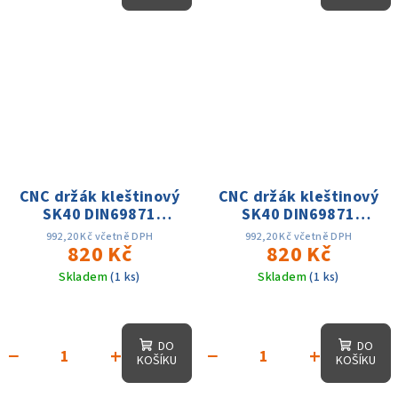
CNC držák kleštinový
CNC držák kleštinový
SK40 DIN69871
SK40 DIN69871
ER32x100, D-50mm,
ER40x100, D-63mm,
992,20 Kč včetně DPH
992,20 Kč včetně DPH
AD, 25 tis. otáček,
820 Kč
AD, 25 tis. otáček,
820 Kč
přes. 0.003
přes. 0.003
Skladem
(1 ks)
Skladem
(1 ks)
DO
DO
−
+
−
+
KOŠÍKU
KOŠÍKU