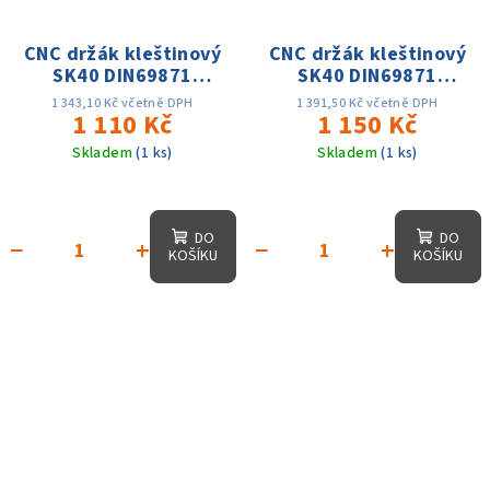
CNC držák kleštinový
CNC držák kleštinový
SK40 DIN69871
SK40 DIN69871
ER25x160,D1-35mm,
ER11x160,D-16mm,
1 343,10 Kč včetně DPH
1 391,50 Kč včetně DPH
AD, 25 tis. otáček,
1 110 Kč
AD, 25 tis. otáček,
1 150 Kč
přes. 0.003
přes. 0.003
Skladem
(1 ks)
Skladem
(1 ks)
DO
DO
−
+
−
+
KOŠÍKU
KOŠÍKU