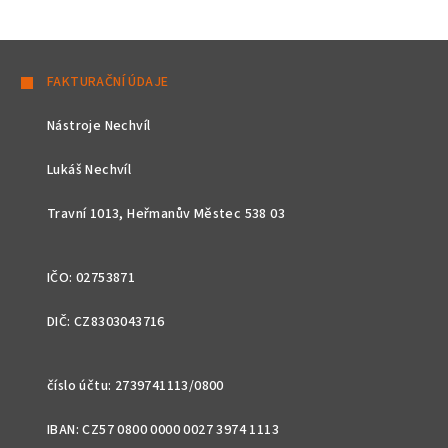
Z
á
FAKTURAČNÍ ÚDAJE
p
Nástroje Nechvíl
a
t
Lukáš Nechvíl
í
Travní 1013, Heřmanův Městec 538 03
IČO: 02753871
DIČ: CZ8303043716
číslo účtu: 2739741113/0800
IBAN: CZ57 0800 0000 0027 3974 1113