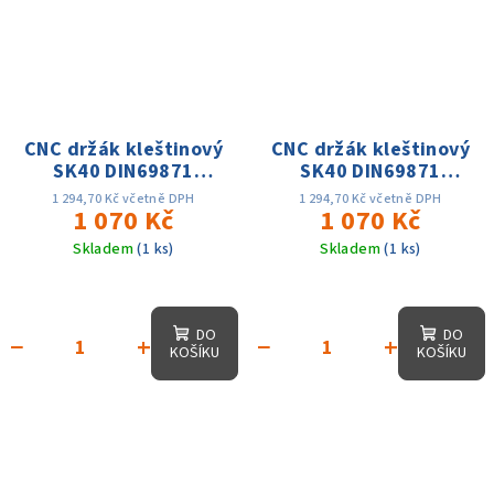
CNC držák kleštinový
CNC držák kleštinový
SK40 DIN69871
SK40 DIN69871
ER20x160,D1-34mm,
ER25x160, D-42mm,
1 294,70 Kč včetně DPH
1 294,70 Kč včetně DPH
AD, 25 tis. otáček,
1 070 Kč
AD, 25 tis. otáček,
1 070 Kč
přes. 0.003
přes. 0.003
Skladem
(1 ks)
Skladem
(1 ks)
DO
DO
−
+
−
+
KOŠÍKU
KOŠÍKU