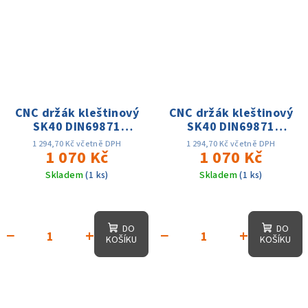
CNC držák kleštinový
CNC držák kleštinový
SK40 DIN69871
SK40 DIN69871
ER16x160,D-32mm,
ER20x160, D-35mm,
1 294,70 Kč včetně DPH
1 294,70 Kč včetně DPH
AD, 25 tis. otáček,
1 070 Kč
AD, 25 tis. otáček,
1 070 Kč
přes. 0.003
přes. 0.003
Skladem
(1 ks)
Skladem
(1 ks)
DO
DO
−
+
−
+
KOŠÍKU
KOŠÍKU