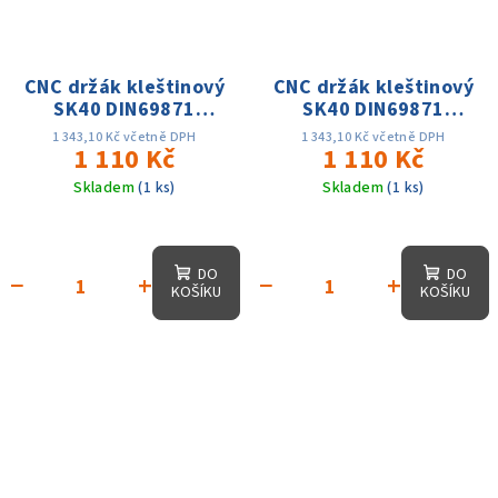
CNC držák kleštinový
CNC držák kleštinový
SK40 DIN69871
SK40 DIN69871
ER16x160,D-22mm,
ER20x160,D1-28mm,
1 343,10 Kč včetně DPH
1 343,10 Kč včetně DPH
AD, 25 tis. otáček,
1 110 Kč
AD, 25 tis. otáček,
1 110 Kč
přes. 0.003
přes. 0.003
Skladem
(1 ks)
Skladem
(1 ks)
DO
DO
−
+
−
+
KOŠÍKU
KOŠÍKU