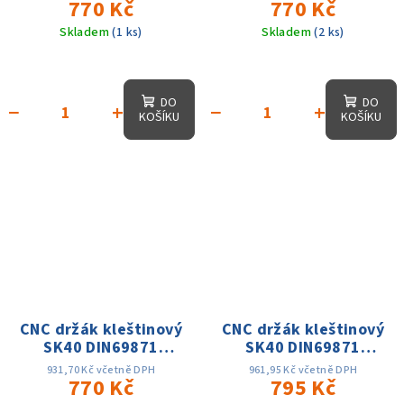
AD, 25 tis. otáček,
770 Kč
AD, 25 tis. otáček,
770 Kč
přes. 0.003
přes. 0.003
Skladem
(1 ks)
Skladem
(2 ks)
DO
DO
−
+
−
+
KOŠÍKU
KOŠÍKU
CNC držák kleštinový
CNC držák kleštinový
SK40 DIN69871
SK40 DIN69871
ER32x70, D-50mm,AD,
ER16x100,D-28mm,
931,70 Kč včetně DPH
961,95 Kč včetně DPH
25 tis. otáček, přes.
770 Kč
AD, 25 tis. otáček,
795 Kč
0.003
přes. 0.003