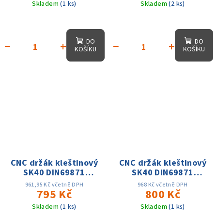
Skladem
(1 ks)
Skladem
(2 ks)
DO
DO
−
+
−
+
KOŠÍKU
KOŠÍKU
CNC držák kleštinový
CNC držák kleštinový
SK40 DIN69871
SK40 DIN69871
ER40x80,D-63mm, AD,
ER11x100,D-16mm,
961,95 Kč včetně DPH
968 Kč včetně DPH
25 tis. otáček, přes.
795 Kč
AD, 25 tis. otáček,
800 Kč
0.003
přes. 0.003
Skladem
(1 ks)
Skladem
(1 ks)