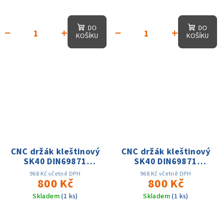
DO
DO
−
+
−
+
KOŠÍKU
KOŠÍKU
CNC držák kleštinový
CNC držák kleštinový
SK40 DIN69871
SK40 DIN69871
ER16x100,D-22mm,
ER25x100,D1-35mm,
968 Kč včetně DPH
968 Kč včetně DPH
AD, 25 tis. otáček,
800 Kč
AD, 25 tis. otáček,
800 Kč
přes. 0.003
přes. 0.003
Skladem
(1 ks)
Skladem
(1 ks)