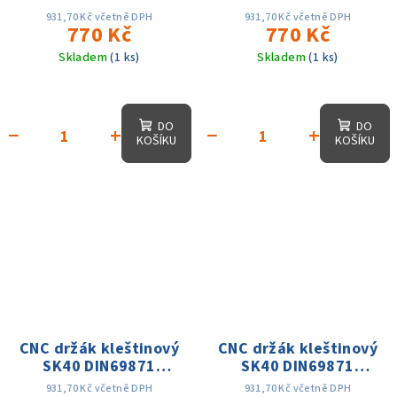
ER20x70,D1-28mm,
ER20x70,D1-34mm,
931,70 Kč včetně DPH
931,70 Kč včetně DPH
AD, 25 tis. otáček,
770 Kč
AD, 25 tis. otáček,
770 Kč
přes. 0.003
přes. 0.003
Skladem
(1 ks)
Skladem
(1 ks)
DO
DO
−
+
−
+
KOŠÍKU
KOŠÍKU
CNC držák kleštinový
CNC držák kleštinový
SK40 DIN69871
SK40 DIN69871
ER25x70,D1-35mm,
ER25x70,D1-42mm,
931,70 Kč včetně DPH
931,70 Kč včetně DPH