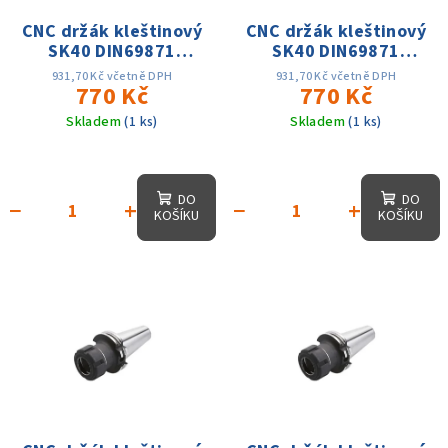
k
r
CNC držák kleštinový
CNC držák kleštinový
t
SK40 DIN69871
SK40 DIN69871
o
ů
ER16x63, D-32mm,AD,
ER16x63,D-28mm, AD,
d
931,70 Kč včetně DPH
931,70 Kč včetně DPH
25 tis. otáček, přes.
770 Kč
25 tis. otáček, přes.
770 Kč
u
0.003
0.003
Skladem
(1 ks)
Skladem
(1 ks)
k
t
ů
DO
DO
−
+
−
+
KOŠÍKU
KOŠÍKU