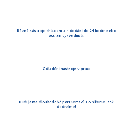
r
v
k
y
Běžné nástroje skladem a k dodání do 24 hodin nebo
v
osobní vyzvednutí.
ý
p
i
s
u
Odladění nástroje v praxi
Budujeme dlouhodobá partnerství. Co slíbíme, tak
dodržíme!