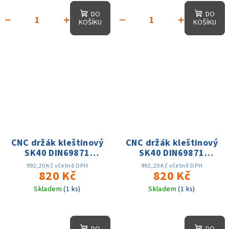
DO
DO
−
+
−
+
KOŠÍKU
KOŠÍKU
CNC držák kleštinový
CNC držák kleštinový
SK40 DIN69871
SK40 DIN69871
ER16x100, D-32mm
ER20x100, D-
992,20 Kč včetně DPH
992,20 Kč včetně DPH
AD, 25 tis. otáček,
820 Kč
35mm,AD, 25 tis.
820 Kč
přes. 0.003
otáček, přes. 0.003
Skladem
(1 ks)
Skladem
(1 ks)
DO
DO