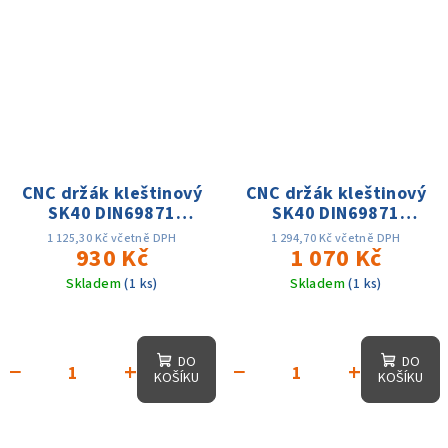
CNC držák kleštinový
CNC držák kleštinový
SK40 DIN69871
SK40 DIN69871
ER40x120, D-63mm,
ER16x160,D-28mm,
1 125,30 Kč včetně DPH
1 294,70 Kč včetně DPH
AD, 25 tis. otáček,
930 Kč
AD, 25 tis. otáček,
1 070 Kč
přes. 0.003
přes. 0.003
Skladem
(1 ks)
Skladem
(1 ks)
DO
DO
−
+
−
+
KOŠÍKU
KOŠÍKU