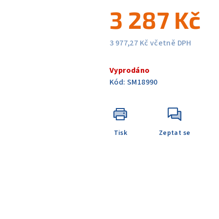
5
3 287 Kč
hvězdiček.
3 977,27 Kč včetně DPH
Měrná
cena:
Vyprodáno
Kód:
SM18990
Tisk
Zeptat se