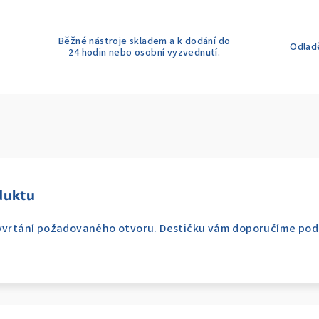
Běžné nástroje skladem a k dodání do
Odladě
24 hodin nebo osobní vyzvednutí.
duktu
vyvrtání požadovaného otvoru. Destičku vám doporučíme pod