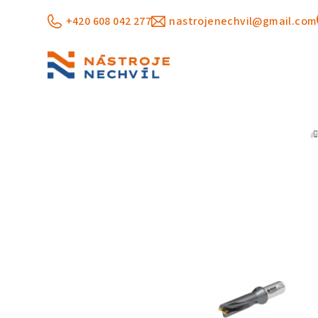
Přejít
+420 608 042 277
nastrojenechvil@gmail.com
na
obsah