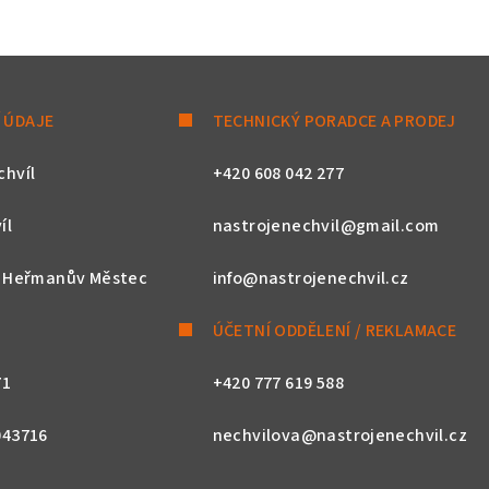
 ÚDAJE
TECHNICKÝ PORADCE A PRODEJ
chvíl
+420 608 042 277
íl
nastrojenechvil@gmail.com
, Heřmanův Městec
info@nastrojenechvil.cz
ÚČETNÍ ODDĚLENÍ / REKLAMACE
71
+420 777 619 588
043716
nechvilova@nastrojenechvil.cz