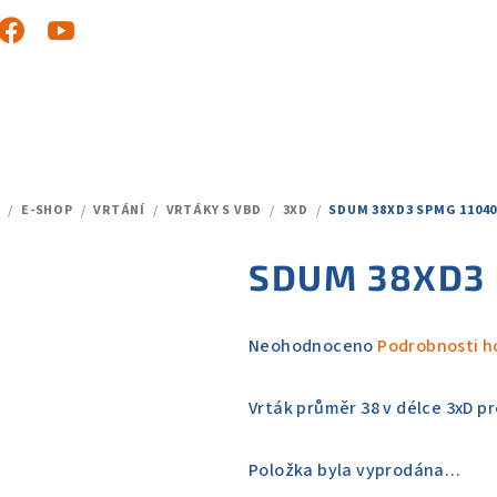
/
E-SHOP
/
VRTÁNÍ
/
VRTÁKY S VBD
/
3XD
/
SDUM 38XD3 SPMG 11040
DOMŮ
SDUM 38XD3 
Průměrné
Neohodnoceno
Podrobnosti h
hodnocení
produktu
Vrták průměr 38 v délce 3xD p
je
0,0
Položka byla vyprodána…
z