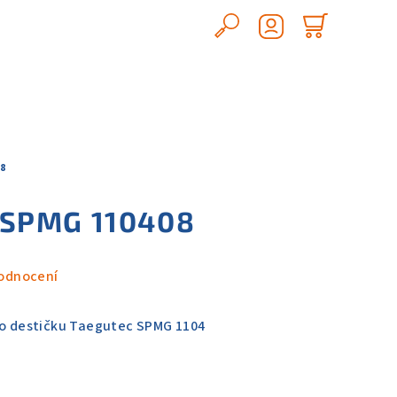
Hledat
Nákupn
Přihlášení
košík
8
SPMG 110408
odnocení
ro destičku Taegutec SPMG 1104