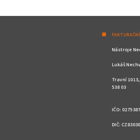
FAKTURAČNÍ
Nástroje Ne
Lukáš Nechv
Travní 1013
538 03
IČO: 027538
DIČ: CZ8303