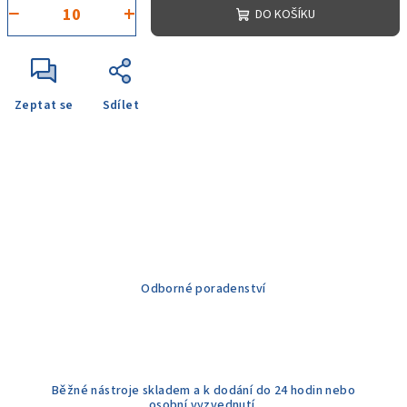
−
+
DO KOŠÍKU
Zeptat se
Sdílet
Odborné poradenství
Běžné nástroje skladem a k dodání do 24 hodin nebo
osobní vyzvednutí.