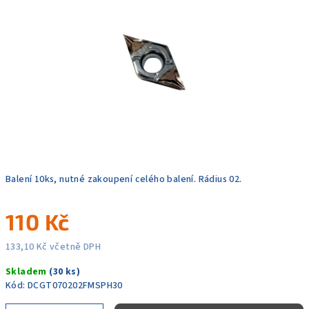
5
hvězdiček.
Balení 10ks, nutné zakoupení celého balení. Rádius 02.
110 Kč
133,10 Kč včetně DPH
Měrná
Skladem
(30 ks)
cena:
Kód:
DCGT070202FMSPH30