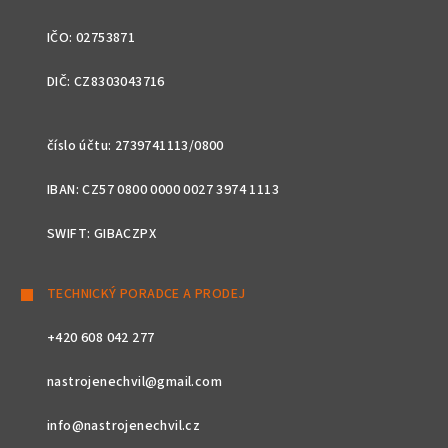
IČO: 02753871
DIČ: CZ8303043716
číslo účtu: 2739741113/0800
IBAN: CZ57 0800 0000 0027 3974 1113
SWIFT: GIBACZPX
TECHNICKÝ PORADCE A PRODEJ
+420 608 042 277
nastrojenechvil@gmail.com
info@nastrojenechvil.cz