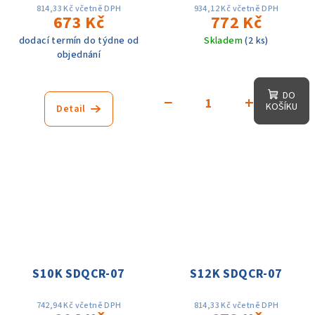
814,33 Kč včetně DPH
934,12 Kč včetně DPH
673 Kč
772 Kč
dodací termín do týdne od
Skladem
(2 ks)
objednání
DO
−
+
KOŠÍKU
Detail
S10K SDQCR-07
S12K SDQCR-07
742,94 Kč včetně DPH
814,33 Kč včetně DPH