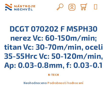
Přejít
na
Hledat
Nákupn
obsah
Přihlášení
košík
DCGT 070202 F MSPH30
nerez Vc: 60-150m/min;
titan Vc: 30-70m/min, oceli
35-55Hrc Vc: 50-120m/min,
Ap: 0.03-0.8mm, f: 0.03-0.1
N-TECH
Průměrné
Neohodnoceno
Podrobnosti hodnocení
hodnocení
produktu
je
0,0
z