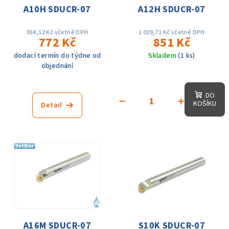
A10H SDUCR-07
A12H SDUCR-07
934,12 Kč včetně DPH
1 029,71 Kč včetně DPH
772 Kč
851 Kč
dodací termín do týdne od
Skladem
(1 ks)
objednání
DO
−
+
KOŠÍKU
Detail
A16M SDUCR-07
S10K SDUCR-07