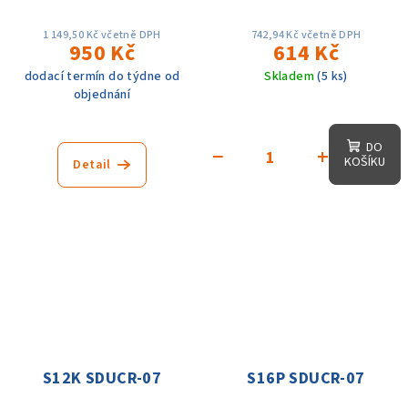
1 149,50 Kč včetně DPH
742,94 Kč včetně DPH
950 Kč
614 Kč
dodací termín do týdne od
Skladem
(5 ks)
objednání
DO
−
+
KOŠÍKU
Detail
S12K SDUCR-07
S16P SDUCR-07