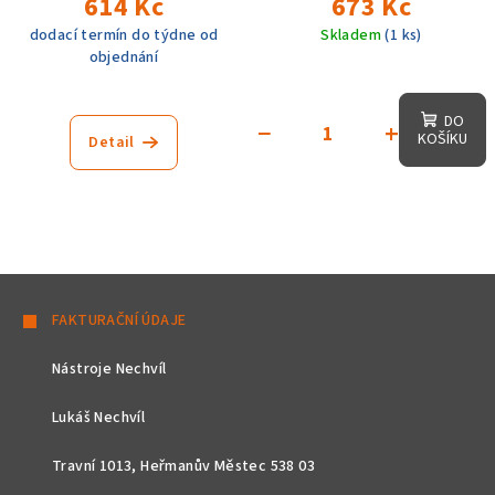
614 Kč
673 Kč
dodací termín do týdne od
Skladem
(1 ks)
objednání
DO
−
+
KOŠÍKU
Detail
Z
á
FAKTURAČNÍ ÚDAJE
p
Nástroje Nechvíl
a
t
Lukáš Nechvíl
í
Travní 1013, Heřmanův Městec 538 03