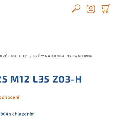
Hledat
Nákupn
Přihlášení
košík
OVÉ HIGH FEED
/
FRÉZY NA TUNGALOY SWMT0904
5 M12 L35 Z03-H
odnocení
904 s chlazením