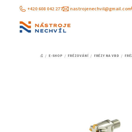
Přejít
+420 608 042 277
nastrojenechvil@gmail.com
na
obsah
/
E-SHOP
/
FRÉZOVÁNÍ
/
FRÉZY NA VBD
/
FRÉ
DOMŮ