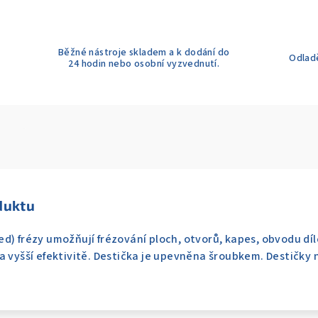
Běžné nástroje skladem a k dodání do
Odladě
24 hodin nebo osobní vyzvednutí.
duktu
d) frézy umožňují frézování ploch, otvorů, kapes, obvodu dílc
a vyšší efektivitě. Destička je upevněna šroubkem. Destičky n