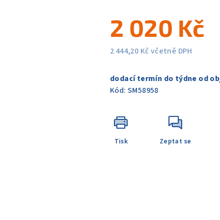
5
2 020 Kč
hvězdiček.
2 444,20 Kč včetně DPH
Měrná
cena:
dodací termín do týdne od ob
Kód:
SM58958
Tisk
Zeptat se