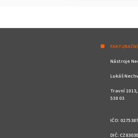
FAKTURAČNÍ
Nástroje Ne
Lukáš Nechv
Travní 1013
538 03
IČO: 027538
DIČ: CZ8303