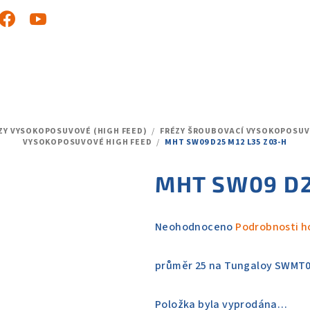
ZY VYSOKOPOSUVOVÉ (HIGH FEED)
/
FRÉZY ŠROUBOVACÍ VYSOKOPOSUV
VYSOKOPOSUVOVÉ HIGH FEED
/
MHT SW09 D25 M12 L35 Z03-H
MHT SW09 D2
Průměrné
Neohodnoceno
Podrobnosti h
hodnocení
produktu
průměr 25 na Tungaloy SWMT0
je
0,0
Položka byla vyprodána…
z