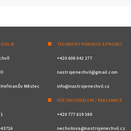
 ÚDAJE
TECHNICKÝ PORADCE A PRODEJ
chvíl
+420 608 042 277
íl
nastrojenechvil@gmail.com
, Heřmanův Městec
info@nastrojenechvil.cz
ÚČETNÍ ODDĚLENÍ / REKLAMACE
71
+420 777 619 588
043716
nechvilova@nastrojenechvil.cz