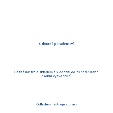
v
l
á
d
a
c
í
Odborné poradenství
p
r
v
k
y
Běžné nástroje skladem a k dodání do 24 hodin nebo
v
osobní vyzvednutí.
ý
p
i
s
u
Odladění nástroje v praxi