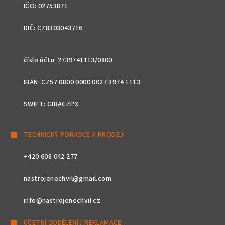
IČO: 02753871
DIČ: CZ8303043716
číslo účtu: 2739741113/0800
IBAN: CZ57 0800 0000 0027 3974 1113
SWIFT: GIBACZPX
TECHNICKÝ PORADCE A PRODEJ
+420 608 042 277
nastrojenechvil@gmail.com
info@nastrojenechvil.cz
ÚČETNÍ ODDĚLENÍ / REKLAMACE