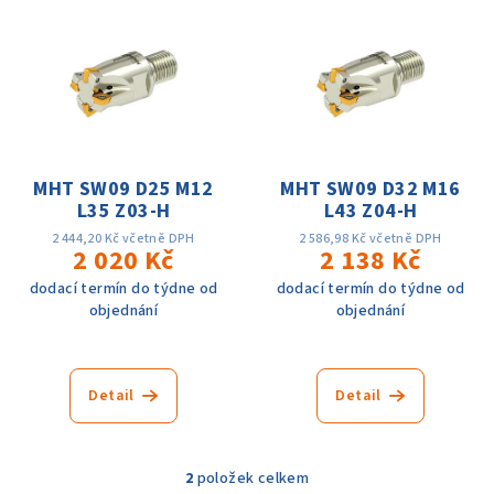
p
ý
r
p
o
i
d
s
u
p
k
r
MHT SW09 D25 M12
MHT SW09 D32 M16
t
L35 Z03-H
L43 Z04-H
o
ů
d
2 444,20 Kč včetně DPH
2 586,98 Kč včetně DPH
2 020 Kč
2 138 Kč
u
dodací termín do týdne od
dodací termín do týdne od
k
objednání
objednání
t
ů
Detail
Detail
2
položek celkem
O