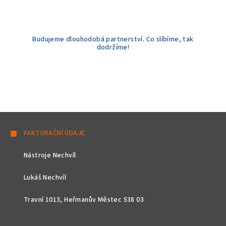
Budujeme dlouhodobá partnerství. Co slíbíme, tak
dodržíme!
Z
á
FAKTURAČNÍ ÚDAJE
p
Nástroje Nechvíl
a
t
Lukáš Nechvíl
í
Travní 1013, Heřmanův Městec 538 03