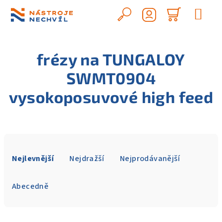
Přejít
na
Hledat
Nákupn
obsah
Přihlášení
košík
frézy na TUNGALOY
SWMT0904
vysokoposuvové high feed
Ř
a
Nejlevnější
Nejdražší
Nejprodávanější
z
e
Abecedně
n
í
V