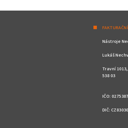
k
y
v
FAKTURAČNÍ
ý
p
Nástroje Ne
i
s
Lukáš Nechv
u
Travní 1013
538 03
IČO: 027538
DIČ: CZ8303