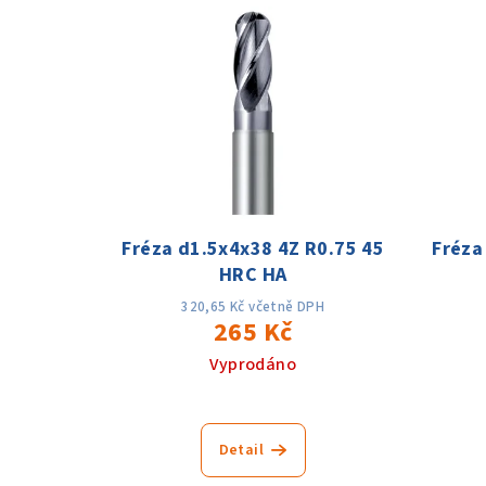
V
e
ý
n
p
í
i
p
s
r
p
o
Fréza d1.5x4x38 4Z R0.75 45
Fréza
r
d
HRC HA
o
u
320,65 Kč včetně DPH
265 Kč
d
k
Vyprodáno
u
t
k
ů
Detail
t