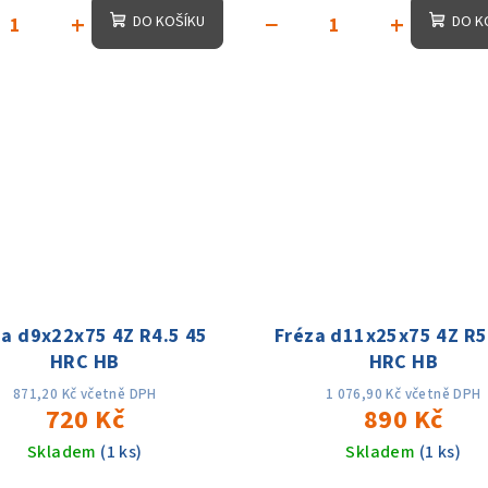
+
−
+
DO KOŠÍKU
DO K
za d9x22x75 4Z R4.5 45
Fréza d11x25x75 4Z R5
HRC HB
HRC HB
871,20 Kč včetně DPH
1 076,90 Kč včetně DPH
720 Kč
890 Kč
Skladem
(1 ks)
Skladem
(1 ks)