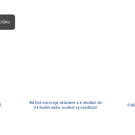
OŠÍKU
Běžné nástroje skladem a k dodání do
í
Odl
24 hodin nebo osobní vyzvednutí.