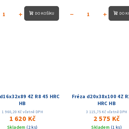
+
−
+
DO KOŠÍKU
DO K
 d16x32x89 4Z R8 45 HRC
Fréza d20x38x100 4Z R
HB
HRC HB
1 960,20 Kč včetně DPH
3 115,75 Kč včetně DPH
1 620 Kč
2 575 Kč
Skladem
(2 ks)
Skladem
(1 ks)