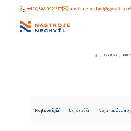
Přejít
+420 608 042 277
nastrojenechvil@gmail.com
na
obsah
/
E-SHOP
/
FRÉ
DOMŮ
Ř
Nejlevnější
Nejdražší
Nejprodávaněj
a
z