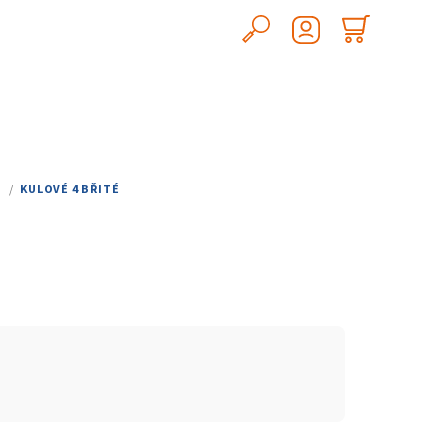
Hledat
Nákupn
Přihlášení
košík
)
/
KULOVÉ 4 BŘITÉ