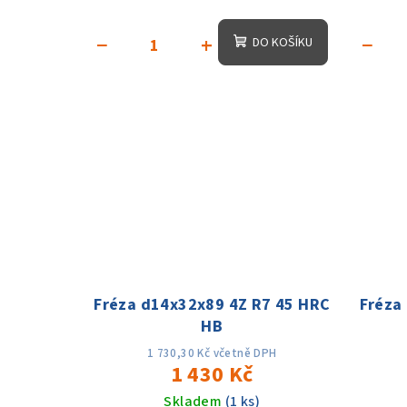
−
+
−
DO KOŠÍKU
Fréza d14x32x89 4Z R7 45 HRC
Fréza
HB
1 730,30 Kč včetně DPH
1 430 Kč
Skladem
(1 ks)