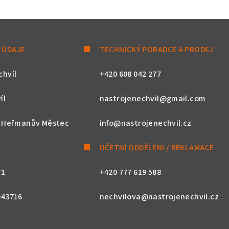
 ÚDAJE
TECHNICKÝ PORADCE A PRODEJ
chvíl
+420 608 042 277
íl
nastrojenechvil@gmail.com
, Heřmanův Městec
info@nastrojenechvil.cz
ÚČETNÍ ODDĚLENÍ / REKLAMACE
71
+420 777 619 588
043716
nechvilova@nastrojenechvil.cz