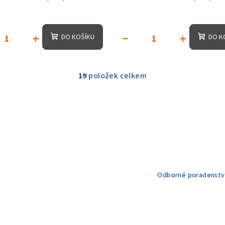
+
−
+
DO KOŠÍKU
DO K
19
položek celkem
O
v
l
á
d
a
c
Odborné poradenstv
í
p
r
v