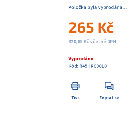
5
Položka byla vyprodána…
hvězdiček.
265 Kč
320,65 Kč včetně DPH
Měrná
cena:
Vyprodáno
Kód:
R45HRC0010
Tisk
Zeptat se