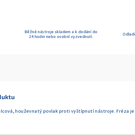
Běžné nástroje skladem a k dodání do
Odladě
24 hodin nebo osobní vyzvednutí.
duktu
lcová, houževnatý povlak proti vyštípnutí nástroje. Fréza je