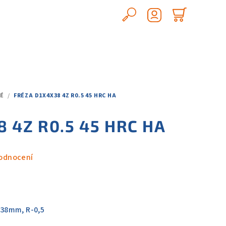
Hledat
Nákupn
Přihlášení
košík
TÉ
/
FRÉZA D1X4X38 4Z R0.5 45 HRC HA
8 4Z R0.5 45 HRC HA
odnocení
38mm, R-0,5