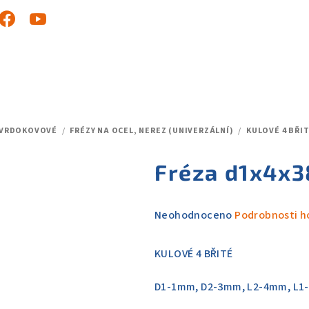
TVRDOKOVOVÉ
/
FRÉZY NA OCEL, NEREZ (UNIVERZÁLNÍ)
/
KULOVÉ 4 BŘI
Fréza d1x4x3
Průměrné
Neohodnoceno
Podrobnosti h
hodnocení
produktu
KULOVÉ 4 BŘITÉ
je
0,0
D1-1mm, D2-3mm, L2-4mm, L1-
z