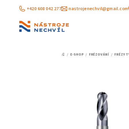
Přejít
+420 608 042 277
nastrojenechvil@gmail.com
na
obsah
/
E-SHOP
/
FRÉZOVÁNÍ
/
FRÉZY 
DOMŮ