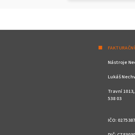
FAKTURAČNÍ
Nástroje Ne
Lukáš Nechv
Travní 1013
538 03
IČO: 027538
DIČ: CZ8303