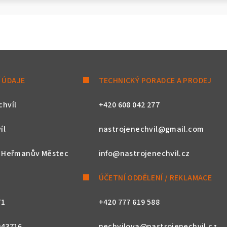
 ÚDAJE
TECHNICKÝ PORADCE A PRODEJ
chvíl
+420 608 042 277
íl
nastrojenechvil@gmail.com
, Heřmanův Městec
info@nastrojenechvil.cz
ÚČETNÍ ODDĚLENÍ / REKLAMACE
71
+420 777 619 588
043716
nechvilova@nastrojenechvil.cz