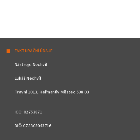
Z
á
FAKTURAČNÍ ÚDAJE
p
Nástroje Nechvíl
a
t
Lukáš Nechvíl
í
Travní 1013, Heřmanův Městec 538 03
IČO: 02753871
DIČ: CZ8303043716