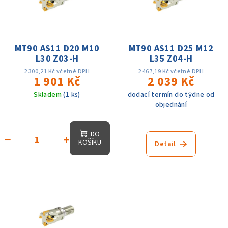
i
d
s
u
p
k
r
MT90 AS11 D20 M10
MT90 AS11 D25 M12
t
L30 Z03-H
L35 Z04-H
o
ů
d
2 300,21 Kč včetně DPH
2 467,19 Kč včetně DPH
1 901 Kč
2 039 Kč
u
Skladem
(1 ks)
dodací termín do týdne od
k
objednání
t
ů
DO
−
+
KOŠÍKU
Detail