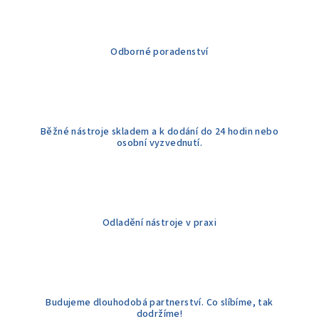
a
c
í
Odborné poradenství
p
r
v
k
y
Běžné nástroje skladem a k dodání do 24 hodin nebo
v
osobní vyzvednutí.
ý
p
i
s
u
Odladění nástroje v praxi
Budujeme dlouhodobá partnerství. Co slíbíme, tak
dodržíme!