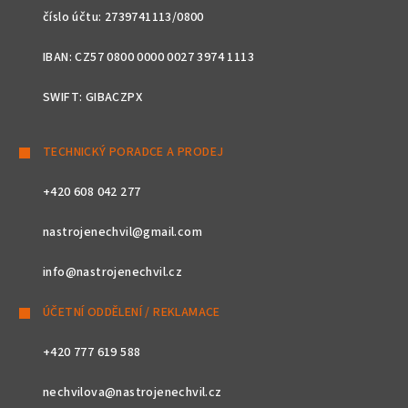
číslo účtu: 2739741113/0800
IBAN: CZ57 0800 0000 0027 3974 1113
SWIFT: GIBACZPX
TECHNICKÝ PORADCE A PRODEJ
+420 608 042 277
nastrojenechvil@gmail.com
info@nastrojenechvil.cz
ÚČETNÍ ODDĚLENÍ / REKLAMACE
+420 777 619 588
nechvilova@nastrojenechvil.cz