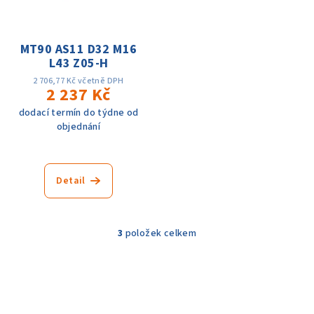
MT90 AS11 D32 M16
L43 Z05-H
2 706,77 Kč včetně DPH
2 237 Kč
dodací termín do týdne od
objednání
Detail
3
položek celkem
O
v
l
á
d