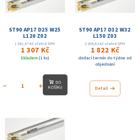
i
d
s
u
p
k
r
ST90 AP17 D25 W25
ST90 AP17 D32 W32
t
L120 Z02
L150 Z03
o
ů
d
1 581,47 Kč včetně DPH
2 204,62 Kč včetně DPH
1 307 Kč
1 822 Kč
u
Skladem
(1 ks)
dodací termín do týdne od
k
objednání
t
ů
DO
−
+
KOŠÍKU
Detail