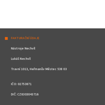
Z
á
FAKTURAČNÍ ÚDAJE
p
Nástroje Nechvíl
a
t
Lukáš Nechvíl
í
Travní 1013, Heřmanův Městec 538 03
IČO: 02753871
DIČ: CZ8303043716