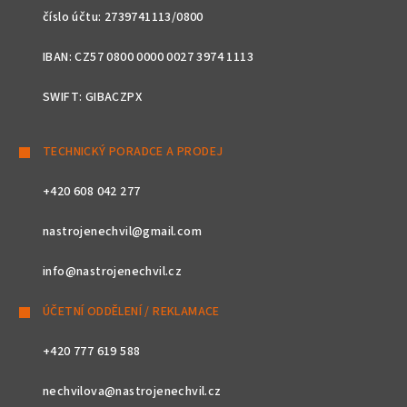
číslo účtu: 2739741113/0800
IBAN: CZ57 0800 0000 0027 3974 1113
SWIFT: GIBACZPX
TECHNICKÝ PORADCE A PRODEJ
+420 608 042 277
nastrojenechvil@gmail.com
info@nastrojenechvil.cz
ÚČETNÍ ODDĚLENÍ / REKLAMACE
+420 777 619 588
nechvilova@nastrojenechvil.cz