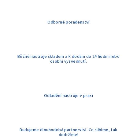
a
c
í
Odborné poradenství
p
r
v
k
y
Běžné nástroje skladem a k dodání do 24 hodin nebo
v
osobní vyzvednutí.
ý
p
i
s
u
Odladění nástroje v praxi
Budujeme dlouhodobá partnerství. Co slíbíme, tak
dodržíme!