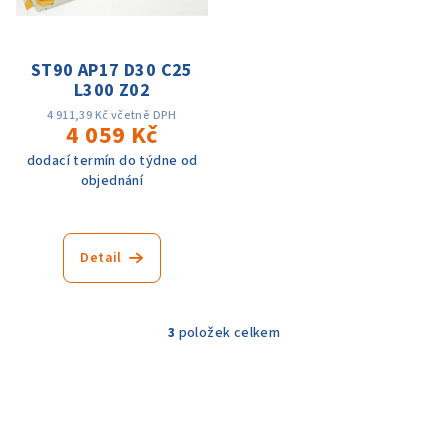
ST90 AP17 D30 C25
L300 Z02
4 911,39 Kč včetně DPH
4 059 Kč
dodací termín do týdne od
objednání
Detail
3
položek celkem
O
v
l
á
d