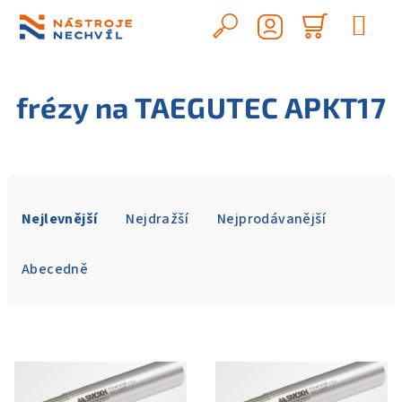
Přejít
na
Hledat
Nákupn
obsah
Přihlášení
košík
frézy na TAEGUTEC APKT17
Ř
a
Nejlevnější
Nejdražší
Nejprodávanější
z
e
Abecedně
n
í
V
p
ý
r
p
o