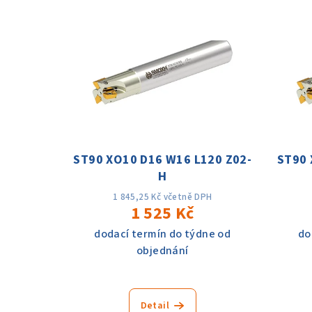
V
e
ý
n
p
í
i
p
s
r
p
o
ST90 XO10 D16 W16 L120 Z02-
ST90 
r
d
H
o
u
1 845,25 Kč včetně DPH
1 525 Kč
d
k
dodací termín do týdne od
do
u
t
objednání
k
ů
t
Detail