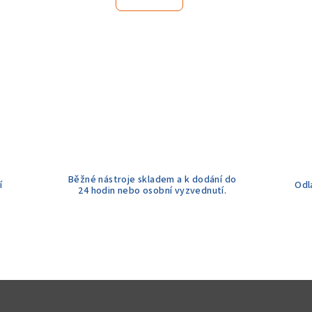
Běžné nástroje skladem a k dodání do
í
Odl
24 hodin nebo osobní vyzvednutí.