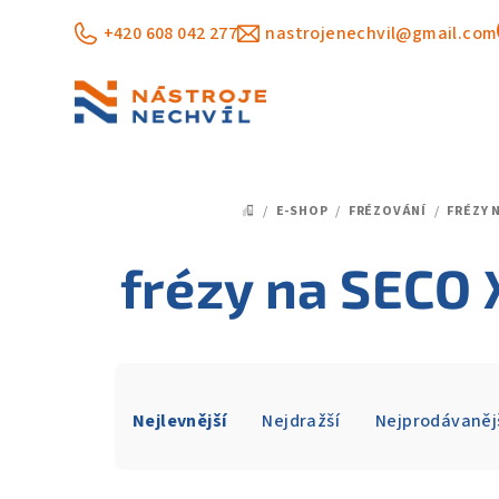
Přejít
+420 608 042 277
nastrojenechvil@gmail.com
na
obsah
/
E-SHOP
/
FRÉZOVÁNÍ
/
FRÉZY 
DOMŮ
frézy na SEC
Ř
Nejlevnější
Nejdražší
Nejprodávaněj
a
z