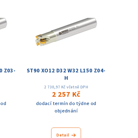
0 Z03-
ST90 XO12 D32 W32 L150 Z04-
H
2 730,97 Kč včetně DPH
2 257 Kč
 od
dodací termín do týdne od
objednání
Detail