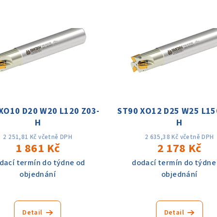
XO10 D20 W20 L120 Z03-
ST90 XO12 D25 W25 L15
H
H
2 251,81 Kč včetně DPH
2 635,38 Kč včetně DPH
1 861 Kč
2 178 Kč
dací termín do týdne od
dodací termín do týdne
objednání
objednání
Detail
Detail