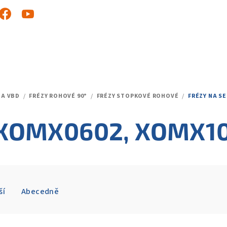
NA VBD
/
FRÉZY ROHOVÉ 90°
/
FRÉZY STOPKOVÉ ROHOVÉ
/
FRÉZY NA S
O XOMX0602, XOMX1
ší
Abecedně