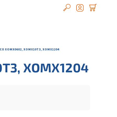
Hledat
Nákupn
Přihlášení
košík
ECO XOMX0602, XOMX10T3, XOMX1204
0T3, XOMX1204