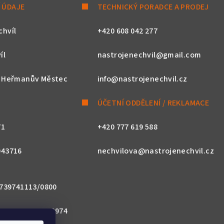
 ÚDAJE
TECHNICKÝ PORADCE A PRODEJ
chvíl
+420 608 042 277
íl
nastrojenechvil@gmail.com
, Heřmanův Městec
info@nastrojenechvil.cz
ÚČETNÍ ODDĚLENÍ / REKLAMACE
71
+420 777 619 588
043716
nechvilova@nastrojenechvil.cz
 2739741113/0800
800 0000 0027 3974