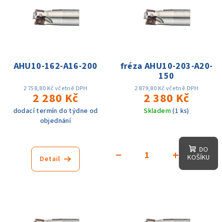
r
p
o
i
d
s
u
p
k
r
AHU10-162-A16-200
fréza AHU10-203-A20-
t
150
o
ů
d
2 758,80 Kč včetně DPH
2 879,80 Kč včetně DPH
2 280 Kč
2 380 Kč
u
dodací termín do týdne od
Skladem
(1 ks)
k
objednání
t
ů
DO
−
+
KOŠÍKU
Detail