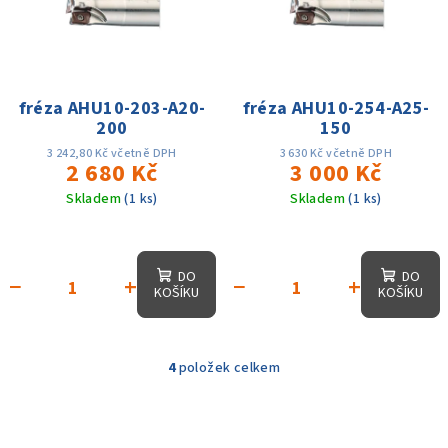
fréza AHU10-203-A20-
fréza AHU10-254-A25-
200
150
3 242,80 Kč včetně DPH
3 630 Kč včetně DPH
2 680 Kč
3 000 Kč
Skladem
(1 ks)
Skladem
(1 ks)
DO
DO
−
+
−
+
KOŠÍKU
KOŠÍKU
4
položek celkem
O
v
l
á