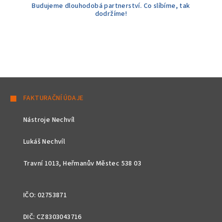
Budujeme dlouhodobá partnerství. Co slíbíme, tak
dodržíme!
Z
á
FAKTURAČNÍ ÚDAJE
p
Nástroje Nechvíl
a
t
Lukáš Nechvíl
í
Travní 1013, Heřmanův Městec 538 03
IČO: 02753871
DIČ: CZ8303043716