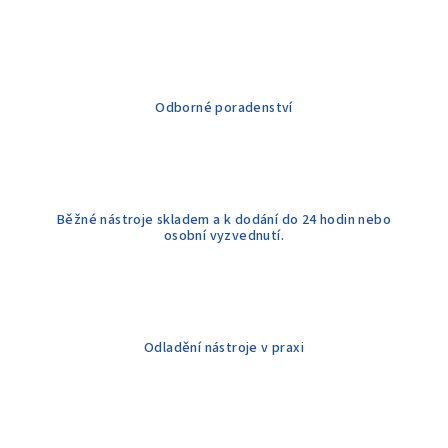
d
a
c
í
Odborné poradenství
p
r
v
k
y
Běžné nástroje skladem a k dodání do 24 hodin nebo
v
osobní vyzvednutí.
ý
p
i
s
u
Odladění nástroje v praxi