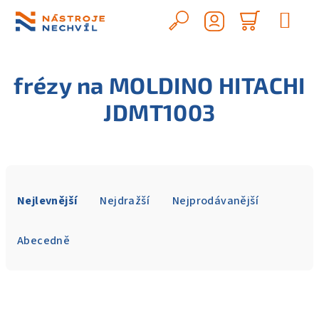
Přejít
na
Hledat
Nákupn
obsah
Přihlášení
košík
frézy na MOLDINO HITACHI
JDMT1003
Ř
a
Nejlevnější
Nejdražší
Nejprodávanější
z
e
Abecedně
n
í
V
p
ý