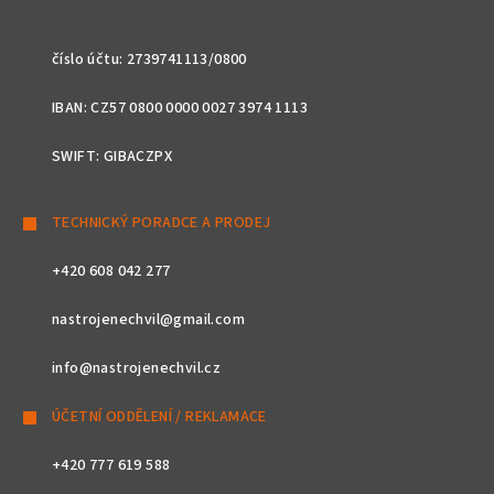
číslo účtu: 2739741113/0800
IBAN: CZ57 0800 0000 0027 3974 1113
SWIFT: GIBACZPX
TECHNICKÝ PORADCE A PRODEJ
+420 608 042 277
nastrojenechvil@gmail.com
info@nastrojenechvil.cz
ÚČETNÍ ODDĚLENÍ / REKLAMACE
+420 777 619 588