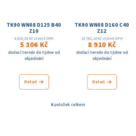
TK90 WN08 D125 B40
TK90 WN08 D160 C40
Z10
Z12
6 420,26 Kč včetně DPH
10 781,10 Kč včetně DPH
5 306 Kč
8 910 Kč
dodací termín do týdne od
dodací termín do týdne od
objednání
objednání
Detail
Detail
6
položek celkem
O
v
l
á
d