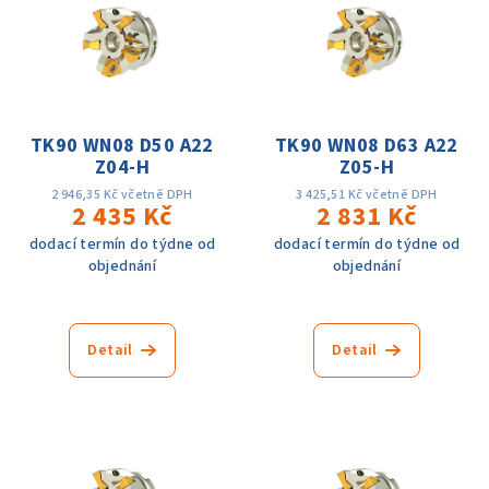
r
p
o
i
d
s
u
p
k
r
TK90 WN08 D50 A22
TK90 WN08 D63 A22
t
Z04-H
Z05-H
o
ů
d
2 946,35 Kč včetně DPH
3 425,51 Kč včetně DPH
2 435 Kč
2 831 Kč
u
dodací termín do týdne od
dodací termín do týdne od
k
objednání
objednání
t
ů
Detail
Detail