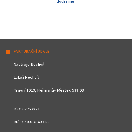
dodržíme!
Z
á
FAKTURAČNÍ ÚDAJE
p
Nástroje Nechvíl
a
t
Lukáš Nechvíl
í
Travní 1013, Heřmanův Městec 538 03
IČO: 02753871
DIČ: CZ8303043716