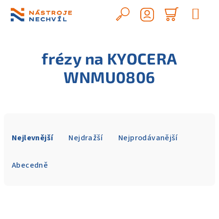
Přejít
na
Hledat
Nákupn
obsah
Přihlášení
košík
frézy na KYOCERA
WNMU0806
Ř
a
Nejlevnější
Nejdražší
Nejprodávanější
z
e
Abecedně
n
í
V
p
ý