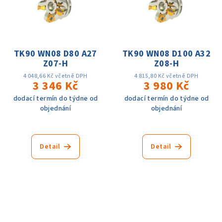
TK90 WN08 D80 A27
TK90 WN08 D100 A32
Z07-H
Z08-H
4 048,66 Kč včetně DPH
4 815,80 Kč včetně DPH
3 346 Kč
3 980 Kč
dodací termín do týdne od
dodací termín do týdne od
objednání
objednání
Detail
Detail