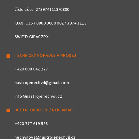
číslo účtu: 2739741113/0800
IBAN: CZ57 0800 0000 0027 3974 1113
SWIFT: GIBACZPX
TECHNICKÝ PORADCE A PRODEJ
+420 608 042 277
nastrojenechvil@gmail.com
info@nastrojenechvil.cz
ÚČETNÍ ODDĚLENÍ / REKLAMACE
+420 777 619 588
nechvilova@nastrojenechvil.cz