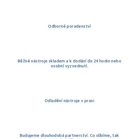
a
c
í
Odborné poradenství
p
r
v
k
y
Běžné nástroje skladem a k dodání do 24 hodin nebo
v
osobní vyzvednutí.
ý
p
i
s
u
Odladění nástroje v praxi
Budujeme dlouhodobá partnerství. Co slíbíme, tak