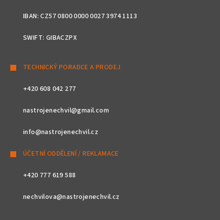
IBAN: CZ57 0800 0000 0027 3974 1113
SWIFT: GIBACZPX
TECHNICKÝ PORADCE A PRODEJ
+420 608 042 277
nastrojenechvil@gmail.com
info@nastrojenechvil.cz
ÚČETNÍ ODDĚLENÍ / REKLAMACE
+420 777 619 588
nechvilova@nastrojenechvil.cz