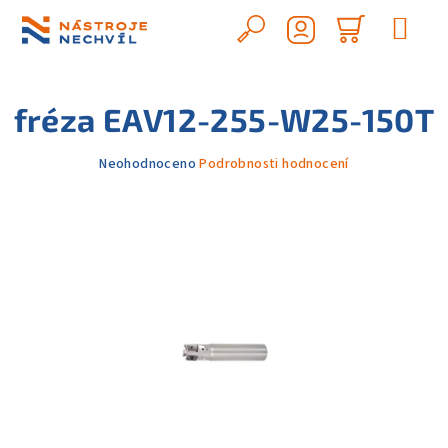
Přejít
na
Hledat
Nákupn
obsah
Přihlášení
košík
fréza EAV12-255-W25-150T
Průměrné
Neohodnoceno
Podrobnosti hodnocení
hodnocení
produktu
je
0,0
z
5
hvězdiček.