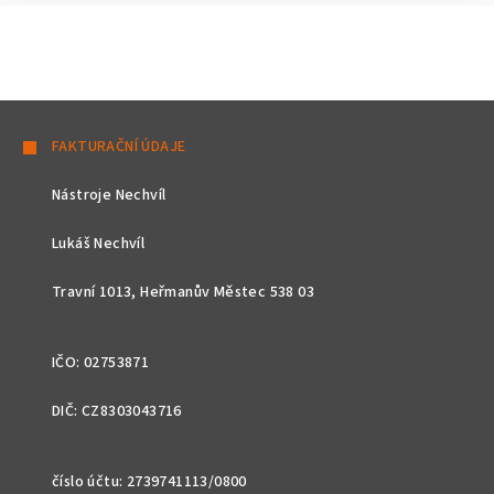
Z
á
FAKTURAČNÍ ÚDAJE
p
Nástroje Nechvíl
a
t
Lukáš Nechvíl
í
Travní 1013, Heřmanův Městec 538 03
IČO: 02753871
DIČ: CZ8303043716
číslo účtu: 2739741113/0800