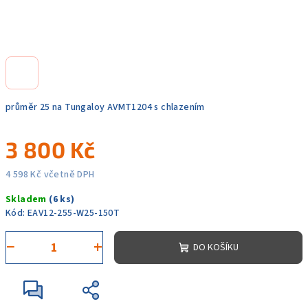
průměr 25 na Tungaloy AVMT1204 s chlazením
3 800 Kč
4 598 Kč včetně DPH
Měrná
Skladem
(6 ks)
cena:
Kód:
EAV12-255-W25-150T
−
+
DO KOŠÍKU