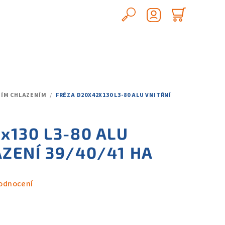
Hledat
Nákupn
Přihlášení
košík
ŘNÍM CHLAZENÍM
/
FRÉZA D20X42X130 L3-80 ALU VNITŘNÍ
x130 L3-80 ALU
AZENÍ 39/40/41 HA
odnocení