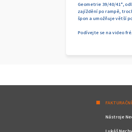
Geometrie 39/40/41°, odl
zajíždění po rampě, troc
špon a umožňuje větší pos
Podívejte se na video fré
FAKTURAČNÍ
Nástroje Ne
Lukáš Nechv