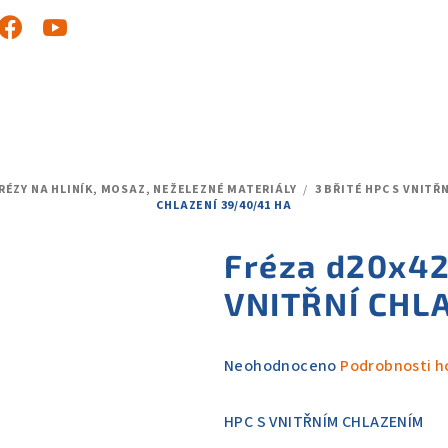
RÉZY NA HLINÍK, MOSAZ, NEŽELEZNÉ MATERIÁLY
/
3 BŘITÉ HPC S VNIT
CHLAZENÍ 39/40/41 HA
Fréza d20x42
VNITŘNÍ CHL
Průměrné
Neohodnoceno
Podrobnosti h
hodnocení
produktu
HPC S VNITŘNÍM CHLAZENÍM
je