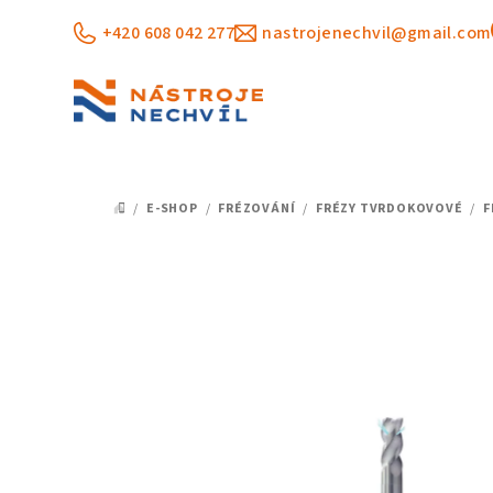
Přejít
+420 608 042 277
nastrojenechvil@gmail.com
na
obsah
/
E-SHOP
/
FRÉZOVÁNÍ
/
FRÉZY TVRDOKOVOVÉ
/
F
DOMŮ