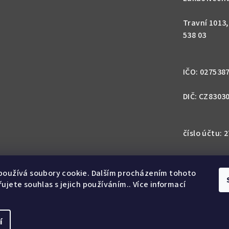
Travní 1013
538 03
IČO: 027538
DIČ: CZ8303
číslo účtu:
IBAN: CZ57 0
1113
používá soubory cookie. Dalším procházením tohoto
ujete souhlas s jejich používáním.. Více informací
SWIFT: GIB
í