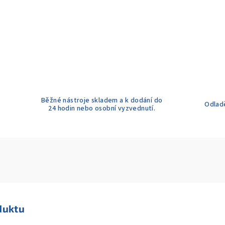
Běžné nástroje skladem a k dodání do
Odladě
24 hodin nebo osobní vyzvednutí.
duktu