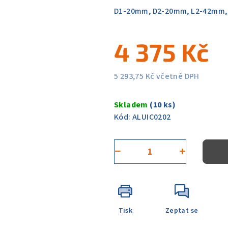
0,0
D1-20mm, D2-20mm, L2-42mm,
z
5
4 375 Kč
hvězdiček.
5 293,75 Kč včetně DPH
Měrná
cena:
Skladem
(10 ks)
Kód:
ALUIC0202
−
+
Tisk
Zeptat se