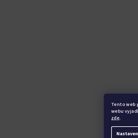
t
í
Tento web 
webu vyjadř
zde
.
Nastaven