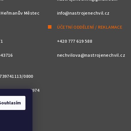
, Heřmanův Městec
info@nastrojenechvil.cz
ÚČETNÍ ODDĚLENÍ / REKLAMACE
71
+420 777 619 588
043716
nechvilova@nastrojenechvil.cz
 2739741113/0800
800 0000 0027 3974
Souhlasím
ACZPX