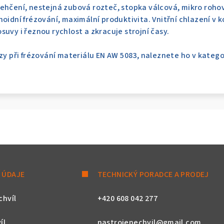
ehčení, nestejná zubová rozteč, stopka válcová, mikro roho
hoidní frézování, maximální produktivita. Vnitřní chlazení 
uvy i řeznou rychlost a zkracuje strojní časy.
zy při frézování materiálu EN AW 5083, naleznete ho v kategor
 ÚDAJE
TECHNICKÝ PORADCE A PRODEJ
chvíl
+420 608 042 277
íl
nastrojenechvil@gmail.com