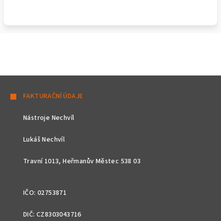
Z
á
FAKTURAČNÍ ÚDAJE
p
Nástroje Nechvíl
a
t
Lukáš Nechvíl
í
Travní 1013, Heřmanův Městec 538 03
IČO: 02753871
DIČ: CZ8303043716