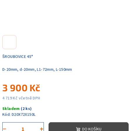
ŠROUBOVICE 45°
D-20mm, d-20mm, L1-72mm, L-150mm
3 900 Kč
4 719 Kč včetně DPH
Měrná
Skladem
(2 ks)
cena:
Kód:
D20X72X150L
−
+
DO KOŠÍKU