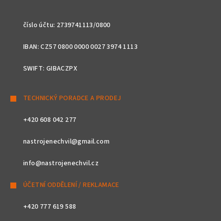
číslo účtu: 2739741113/0800
IBAN: CZ57 0800 0000 0027 3974 1113
SWIFT: GIBACZPX
TECHNICKÝ PORADCE A PRODEJ
+420 608 042 277
nastrojenechvil@gmail.com
info@nastrojenechvil.cz
ÚČETNÍ ODDĚLENÍ / REKLAMACE
+420 777 619 588