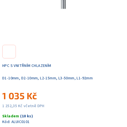
HPC S VNITŘNÍM CHLAZENÍM
D1-10mm, D2-10mm, L2-15mm, L3-50mm, L1-92mm
1 035 Kč
1 252,35 Kč včetně DPH
Měrná
Skladem
(10 ks)
cena:
Kód:
ALUIC0101