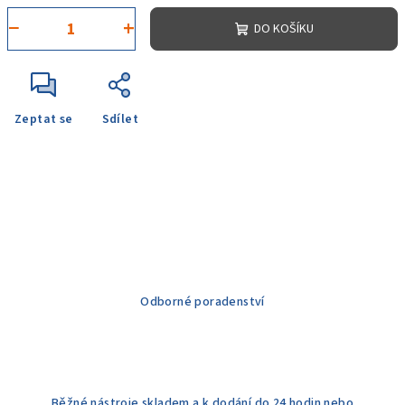
−
+
DO KOŠÍKU
Zeptat se
Sdílet
Odborné poradenství
Běžné nástroje skladem a k dodání do 24 hodin nebo