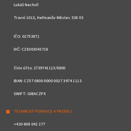
t
Lukáš Nechvíl
í
Travní 1013, Heřmanův Městec 538 03
IČO: 02753871
DIČ: CZ8303043716
číslo účtu: 2739741113/0800
IBAN: CZ57 0800 0000 0027 3974 1113
SWIFT: GIBACZPX
TECHNICKÝ PORADCE A PRODEJ
+420 608 042 277