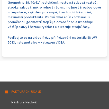
Geometrie 39/40/41°, odlehčení, nestejná zubová rozteč,
stopka válcová, mikro rohový rádius, možnost šroubovicové
interpolace, zajíždění po rampě, trochoidní frézování,
maximální produktivita. Vnitřní chlazení v kombinaci s
proměnnou geometrií zlepšuje odvod špon a umožňuje
větší posuvy i řeznou rychlost a zkracuje strojní časy.
Podívejte se na video frézy při frézování materiálu EN AW
5083, naleznete ho v kategorii VIDEA.
Z
á
FAKTURAČNÍ ÚDAJE
p
Nástroje Nechvíl
a