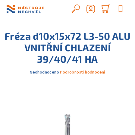
Přejít
na
Hledat
Nákupn
obsah
Přihlášení
košík
Fréza d10x15x72 L3-50 ALU
VNITŘNÍ CHLAZENÍ
39/40/41 HA
Průměrné
Neohodnoceno
Podrobnosti hodnocení
hodnocení
produktu
je
0,0
z
5
hvězdiček.