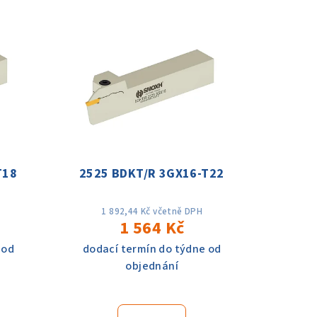
T18
2525 BDKT/R 3GX16-T22
1 892,44 Kč včetně DPH
1 564 Kč
 od
dodací termín do týdne od
objednání