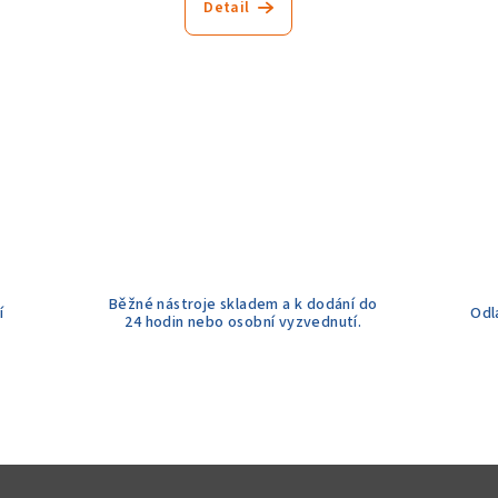
Detail
Běžné nástroje skladem a k dodání do
í
Odl
24 hodin nebo osobní vyzvednutí.