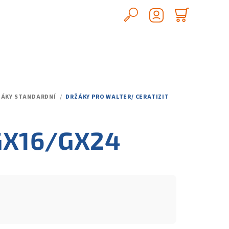
Hledat
Nákupn
Přihlášení
košík
ŽÁKY STANDARDNÍ
/
DRŽÁKY PRO WALTER/ CERATIZIT
 GX16/GX24