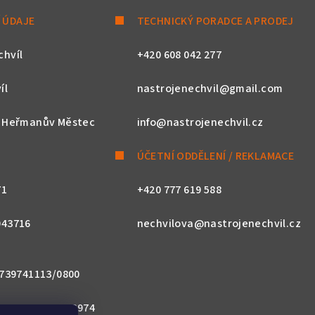
 ÚDAJE
TECHNICKÝ PORADCE A PRODEJ
chvíl
+420 608 042 277
íl
nastrojenechvil@gmail.com
, Heřmanův Městec
info@nastrojenechvil.cz
ÚČETNÍ ODDĚLENÍ / REKLAMACE
71
+420 777 619 588
043716
nechvilova@nastrojenechvil.cz
 2739741113/0800
800 0000 0027 3974