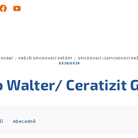
HOVÁNÍ
/
VNĚJŠÍ UPICHOVACÍ DRŽÁKY
/
UPICHOVACÍ /ZAPICHOVACÍ DR
GX16/GX24
o Walter/ Ceratizit
ší
Abecedně