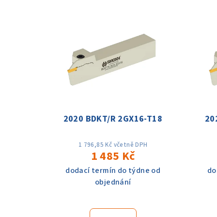
V
e
ý
n
p
í
i
p
s
r
p
o
2020 BDKT/R 2GX16-T18
20
r
d
o
u
1 796,85 Kč včetně DPH
1 485 Kč
d
k
dodací termín do týdne od
do
u
t
objednání
k
ů
t