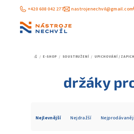
Přejít
+420 608 042 277
nastrojenechvil@gmail.com
na
obsah
/
E-SHOP
/
SOUSTRUŽENÍ
/
UPICHOVÁNÍ / ZAPIC
DOMŮ
držáky pr
Ř
Nejlevnější
Nejdražší
Nejprodávaněj
a
z