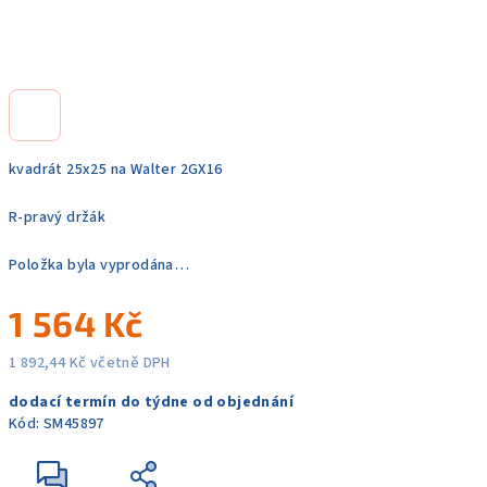
kvadrát 25x25 na Walter 2GX16
R-pravý držák
Položka byla vyprodána…
1 564 Kč
1 892,44 Kč včetně DPH
Měrná
dodací termín do týdne od objednání
cena:
Kód:
SM45897