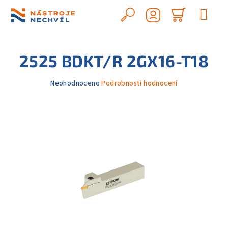
Přejít
na
Hledat
Nákupn
obsah
Přihlášení
košík
2525 BDKT/R 2GX16-T18
Průměrné
Neohodnoceno
Podrobnosti hodnocení
hodnocení
produktu
je
0,0
z
5
hvězdiček.