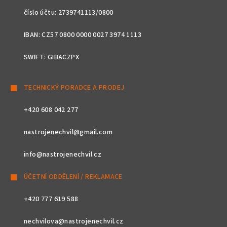
číslo účtu: 2739741113/0800
IBAN: CZ57 0800 0000 0027 3974 1113
SWIFT: GIBACZPX
TECHNICKÝ PORADCE A PRODEJ
+420 608 042 277
nastrojenechvil@gmail.com
info@nastrojenechvil.cz
ÚČETNÍ ODDĚLENÍ / REKLAMACE
+420 777 619 588
nechvilova@nastrojenechvil.cz