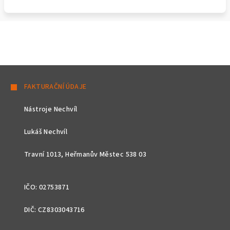
Z
á
FAKTURAČNÍ ÚDAJE
p
Nástroje Nechvíl
a
t
Lukáš Nechvíl
í
Travní 1013, Heřmanův Městec 538 03
IČO: 02753871
DIČ: CZ8303043716