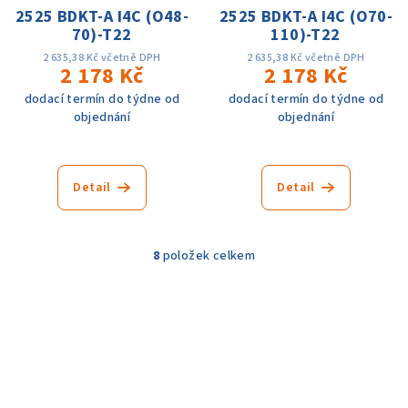
2525 BDKT-A I4C (O48-
2525 BDKT-A I4C (O70-
70)-T22
110)-T22
2 635,38 Kč včetně DPH
2 635,38 Kč včetně DPH
2 178 Kč
2 178 Kč
dodací termín do týdne od
dodací termín do týdne od
objednání
objednání
Detail
Detail
8
položek celkem
O
v
l
á
d
a
c