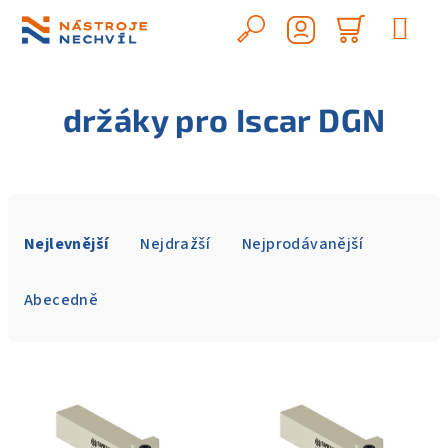
Přejít
na
Hledat
Nákupn
obsah
Přihlášení
košík
držáky pro Iscar DGN
Ř
a
Nejlevnější
Nejdražší
Nejprodávanější
z
e
Abecedně
n
í
V
p
ý
r
p
o