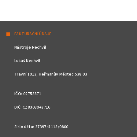
Z
á
FAKTURAČNÍ ÚDAJE
p
Nástroje Nechvíl
a
t
Lukáš Nechvíl
í
Travní 1013, Heřmanův Městec 538 03
IČO: 02753871
DIČ: CZ8303043716
číslo účtu: 2739741113/0800