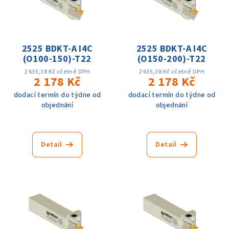
i
d
s
u
p
k
r
2525 BDKT-A I4C
2525 BDKT-A I4C
t
(O100-150)-T22
(O150-200)-T22
o
ů
d
2 635,38 Kč včetně DPH
2 635,38 Kč včetně DPH
2 178 Kč
2 178 Kč
u
dodací termín do týdne od
dodací termín do týdne od
k
objednání
objednání
t
ů
Detail
Detail