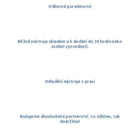
í
Odborné poradenství
p
r
v
k
y
Běžné nástroje skladem a k dodání do 24 hodin nebo
v
osobní vyzvednutí.
ý
p
i
s
u
Odladění nástroje v praxi
Budujeme dlouhodobá partnerství. Co slíbíme, tak
dodržíme!