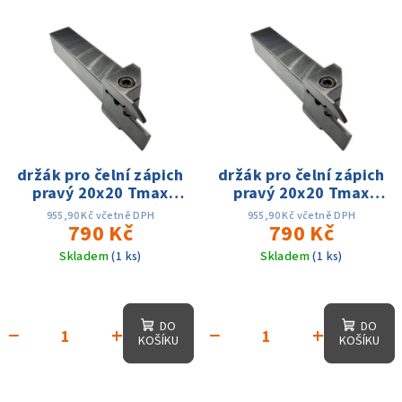
držák pro čelní zápich
držák pro čelní zápich
pravý 20x20 Tmax
pravý 20x20 Tmax
20mm dmin 50 - dmax
20mm dmin 50 - dmax
955,90 Kč včetně DPH
955,90 Kč včetně DPH
80mm, na MGMN300
790 Kč
80mm, na MGMN400
790 Kč
Skladem
(1 ks)
Skladem
(1 ks)
DO
DO
−
+
−
+
KOŠÍKU
KOŠÍKU