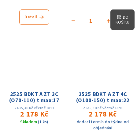
Detail
DO
−
+
KOŠÍKU
2525 BDKT A ZT 3C
2525 BDKT A ZT 4C
(O70-110) t max:17
(O100-150) t max:22
2 635,38 Kč včetně DPH
2 635,38 Kč včetně DPH
2 178 Kč
2 178 Kč
Skladem
(1 ks)
dodací termín do týdne od
objednání