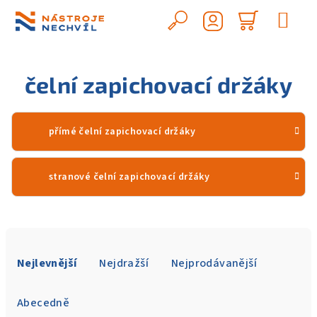
Přejít
na
Hledat
Nákupn
obsah
Přihlášení
košík
čelní zapichovací držáky
přímé čelní zapichovací držáky
stranové čelní zapichovací držáky
Ř
a
Nejlevnější
Nejdražší
Nejprodávanější
z
e
Abecedně