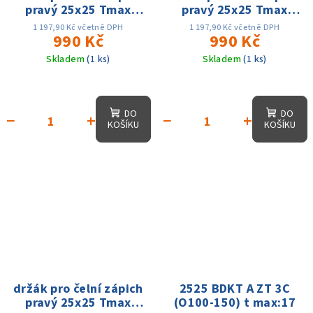
pravý 25x25 Tmax
pravý 25x25 Tmax
30mm dmin 160 -
30mm dmin 80 - dmax
1 197,90 Kč včetně DPH
1 197,90 Kč včetně DPH
dmax 400mm, na
990 Kč
160mm, na MGMN400
990 Kč
MGMN400
Skladem
(1 ks)
Skladem
(1 ks)
DO
DO
−
+
−
+
KOŠÍKU
KOŠÍKU
držák pro čelní zápich
2525 BDKT A ZT 3C
pravý 25x25 Tmax
(O100-150) t max:17