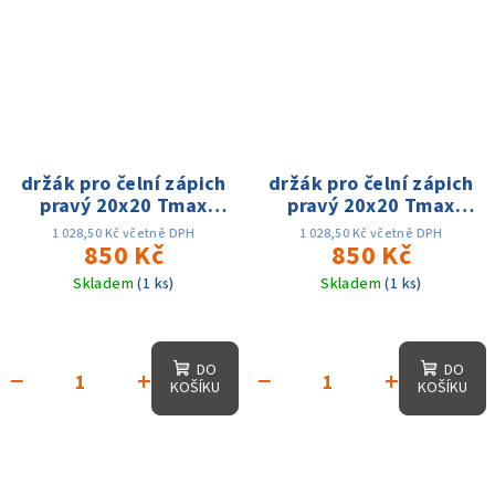
držák pro čelní zápich
držák pro čelní zápich
pravý 20x20 Tmax
pravý 20x20 Tmax
25mm dmin 160 -
25mm dmin 160 -
1 028,50 Kč včetně DPH
1 028,50 Kč včetně DPH
dmax 400mm, na
850 Kč
dmax 400mm, na
850 Kč
MGMN300
MGMN400
Skladem
(1 ks)
Skladem
(1 ks)
DO
DO
−
+
−
+
KOŠÍKU
KOŠÍKU