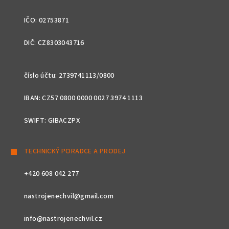
IČO: 02753871
DIČ: CZ8303043716
číslo účtu: 2739741113/0800
IBAN: CZ57 0800 0000 0027 3974 1113
SWIFT: GIBACZPX
TECHNICKÝ PORADCE A PRODEJ
+420 608 042 277
nastrojenechvil@gmail.com
info@nastrojenechvil.cz