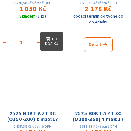
40mm dmin 160 -
1 270,50 Kč včetně DPH
2 635,38 Kč včetně DPH
dmax 400mm, na
1 050 Kč
2 178 Kč
MGMN400
Skladem
(1 ks)
dodací termín do týdne od
objednání
DO
−
+
KOŠÍKU
Detail
2525 BDKT A ZT 3C
2525 BDKT A ZT 3C
(O150-200) t max:17
(O200-350) t max:17
2 635,38 Kč včetně DPH
2 635,38 Kč včetně DPH