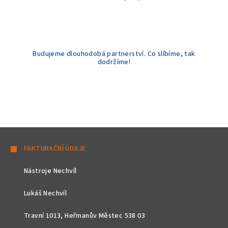
Budujeme dlouhodobá partnerství. Co slíbíme, tak
dodržíme!
Z
á
FAKTURAČNÍ ÚDAJE
p
Nástroje Nechvíl
a
t
Lukáš Nechvíl
í
Travní 1013, Heřmanův Městec 538 03