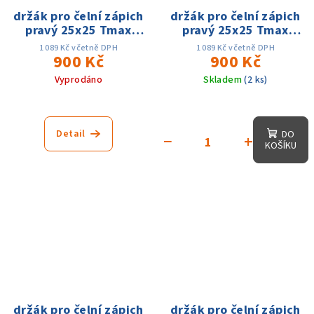
držák pro čelní zápich
držák pro čelní zápich
pravý 25x25 Tmax
pravý 25x25 Tmax
25mm dmin 80 - dmax
25mm dmin 80 - dmax
1 089 Kč včetně DPH
1 089 Kč včetně DPH
160mm, na MGMN300
900 Kč
160mm, na MGMN400
900 Kč
Vyprodáno
Skladem
(2 ks)
Detail
DO
−
+
KOŠÍKU
držák pro čelní zápich
držák pro čelní zápich