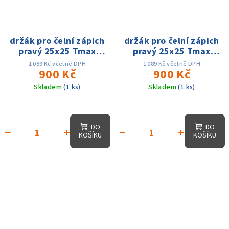
držák pro čelní zápich
držák pro čelní zápich
pravý 25x25 Tmax
pravý 25x25 Tmax
20mm dmin 25 - dmax
25mm dmin 160 -
1 089 Kč včetně DPH
1 089 Kč včetně DPH
50mm, na MGMN400
900 Kč
dmax 400mm, na
900 Kč
MGMN300
Skladem
(1 ks)
Skladem
(1 ks)
DO
DO
−
+
−
+
KOŠÍKU
KOŠÍKU