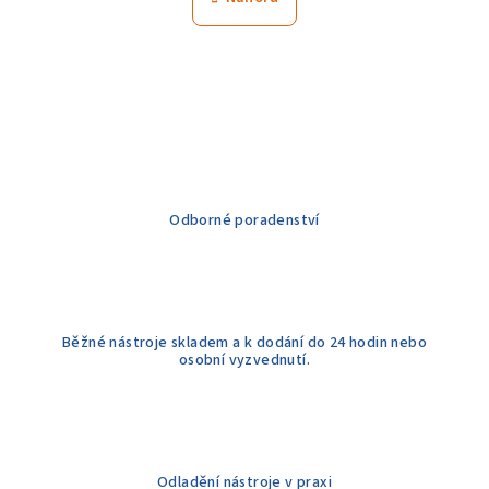
k
á
o
d
v
a
á
n
c
í
í
p
r
v
k
Odborné poradenství
y
v
ý
p
Běžné nástroje skladem a k dodání do 24 hodin nebo
i
osobní vyzvednutí.
s
u
Odladění nástroje v praxi