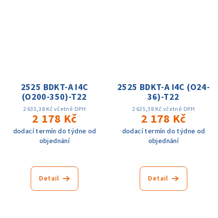
2525 BDKT-A I4C
2525 BDKT-A I4C (O24-
(O200-350)-T22
36)-T22
2 635,38 Kč včetně DPH
2 635,38 Kč včetně DPH
2 178 Kč
2 178 Kč
dodací termín do týdne od
dodací termín do týdne od
objednání
objednání
Detail
Detail