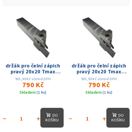
n
í
V
p
ý
r
p
o
i
d
s
u
p
k
r
držák pro čelní zápich
držák pro čelní zápich
t
pravý 20x20 Tmax
pravý 20x20 Tmax
o
ů
18mm dmin 25 - dmax
20mm dmin 25 - dmax
d
955,90 Kč včetně DPH
955,90 Kč včetně DPH
50mm, na MGMN300
790 Kč
50mm, na MGMN400
790 Kč
u
Skladem
(1 ks)
Skladem
(1 ks)
k
t
ů
DO
DO
−
+
−
+
KOŠÍKU
KOŠÍKU