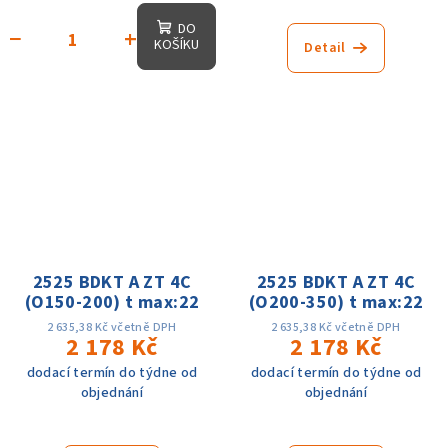
DO
−
+
KOŠÍKU
Detail
2525 BDKT A ZT 4C
2525 BDKT A ZT 4C
(O150-200) t max:22
(O200-350) t max:22
2 635,38 Kč včetně DPH
2 635,38 Kč včetně DPH
2 178 Kč
2 178 Kč
dodací termín do týdne od
dodací termín do týdne od
objednání
objednání