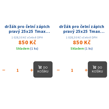
držák pro čelní zápich
držák pro čelní zápich
pravý 25x25 Tmax
pravý 25x25 Tmax
18mm dmin 25 - dmax
20mm dmin 50 - dmax
1 028,50 Kč včetně DPH
1 028,50 Kč včetně DPH
50mm, na MGMN300
850 Kč
80mm, na MGMN300
850 Kč
Skladem
(1 ks)
Skladem
(1 ks)
DO
DO
−
+
−
+
KOŠÍKU
KOŠÍKU