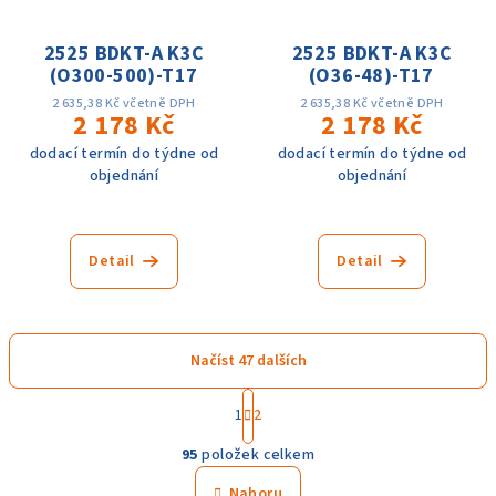
2525 BDKT-A K3C
2525 BDKT-A K3C
(O300-500)-T17
(O36-48)-T17
2 635,38 Kč včetně DPH
2 635,38 Kč včetně DPH
2 178 Kč
2 178 Kč
dodací termín do týdne od
dodací termín do týdne od
objednání
objednání
Detail
Detail
Načíst 47 dalších
S
1
2
t
O
r
95
položek celkem
á
v
n
l
Nahoru