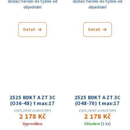
dodací termín do týdne od
dodací termín do týdne od
objednání
objednání
Detail
Detail
2525 BDKT A ZT 3C
2525 BDKT A ZT 3C
(O36-48) t max:17
(O48-70) t max:17
2 635,38 Kč včetně DPH
2 635,38 Kč včetně DPH
2 178 Kč
2 178 Kč
Vyprodáno
Skladem
(1 ks)