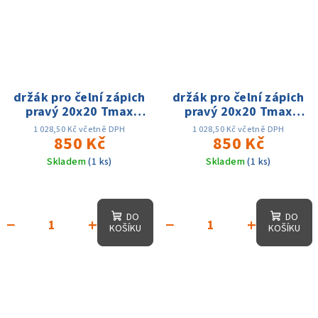
držák pro čelní zápich
držák pro čelní zápich
pravý 20x20 Tmax
pravý 20x20 Tmax
25mm dmin 80 - dmax
25mm dmin 80 - dmax
1 028,50 Kč včetně DPH
1 028,50 Kč včetně DPH
160mm, na MGMN300
850 Kč
160mm, na MGMN400
850 Kč
Skladem
(1 ks)
Skladem
(1 ks)
DO
DO
−
+
−
+
KOŠÍKU
KOŠÍKU