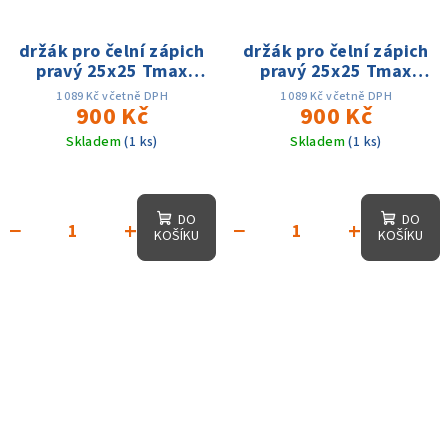
držák pro čelní zápich
držák pro čelní zápich
pravý 25x25 Tmax
pravý 25x25 Tmax
25mm dmin 160 -
25mm dmin 50 - dmax
1 089 Kč včetně DPH
1 089 Kč včetně DPH
dmax 400mm, na
900 Kč
80mm, na MGMN400
900 Kč
MGMN400
Skladem
(1 ks)
Skladem
(1 ks)
DO
DO
−
+
−
+
KOŠÍKU
KOŠÍKU