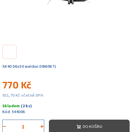
SK40 D6x50 weldon DIN69871
770 Kč
931,70 Kč včetně DPH
Měrná
Skladem
(2 ks)
cena:
Kód:
544006
−
+
DO KOŠÍKU