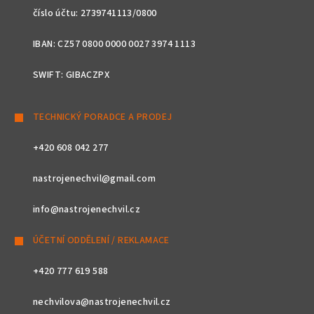
číslo účtu: 2739741113/0800
IBAN: CZ57 0800 0000 0027 3974 1113
SWIFT: GIBACZPX
TECHNICKÝ PORADCE A PRODEJ
+420 608 042 277
nastrojenechvil@gmail.com
info@nastrojenechvil.cz
ÚČETNÍ ODDĚLENÍ / REKLAMACE
+420 777 619 588
nechvilova@nastrojenechvil.cz