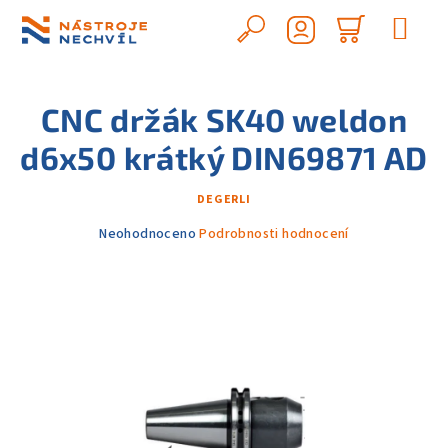
Přejít
na
Hledat
Nákupn
obsah
Přihlášení
košík
CNC držák SK40 weldon
d6x50 krátký DIN69871 AD
DEGERLI
Průměrné
Neohodnoceno
Podrobnosti hodnocení
hodnocení
produktu
je
0,0
z
5
hvězdiček.