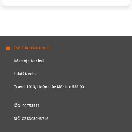
Z
á
FAKTURAČNÍ ÚDAJE
p
Nástroje Nechvíl
a
t
Lukáš Nechvíl
í
Travní 1013, Heřmanův Městec 538 03
IČO: 02753871
DIČ: CZ8303043716