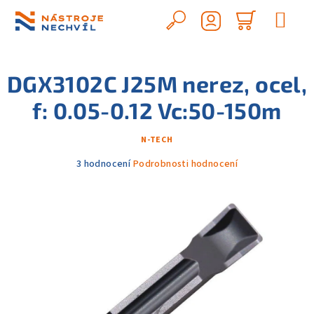
Přejít
na
Hledat
Nákupn
obsah
Přihlášení
košík
DGX3102C J25M nerez, ocel,
f: 0.05-0.12 Vc:50-150m
N-TECH
Průměrné
3 hodnocení
Podrobnosti hodnocení
hodnocení
produktu
je
5,0
z
5
hvězdiček.