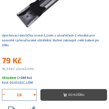
Upichovací destička rovná 3,1mm s utvařečem C vhodná pro
souvislé i přerušované obrábění. Nutné zakoupit celé balení po
10ks.
79 Kč
95,59 Kč včetně DPH
Měrná
Skladem
(>100 ks)
cena:
Kód:
DGX3102CJ25M
−
+
DO KOŠÍKU