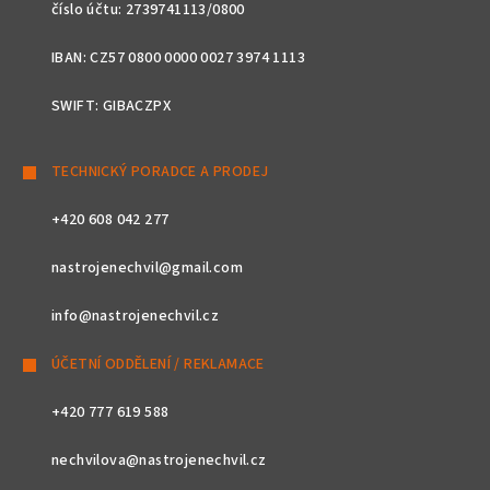
číslo účtu: 2739741113/0800
IBAN: CZ57 0800 0000 0027 3974 1113
SWIFT: GIBACZPX
TECHNICKÝ PORADCE A PRODEJ
+420 608 042 277
nastrojenechvil@gmail.com
info@nastrojenechvil.cz
ÚČETNÍ ODDĚLENÍ / REKLAMACE
+420 777 619 588
nechvilova@nastrojenechvil.cz