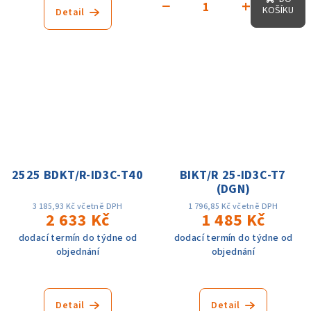
−
+
KOŠÍKU
Detail
2525 BDKT/R-ID3C-T40
BIKT/R 25-ID3C-T7
(DGN)
3 185,93 Kč včetně DPH
1 796,85 Kč včetně DPH
2 633 Kč
1 485 Kč
dodací termín do týdne od
dodací termín do týdne od
objednání
objednání
Detail
Detail