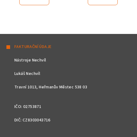
Z
á
FAKTURAČNÍ ÚDAJE
p
Nástroje Nechvíl
a
t
Lukáš Nechvíl
í
Travní 1013, Heřmanův Městec 538 03
IČO: 02753871
DIČ: CZ8303043716