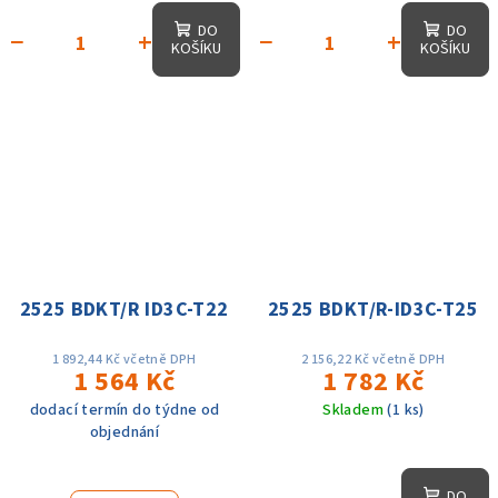
DO
DO
−
+
−
+
KOŠÍKU
KOŠÍKU
2525 BDKT/R ID3C-T22
2525 BDKT/R-ID3C-T25
1 892,44 Kč včetně DPH
2 156,22 Kč včetně DPH
1 564 Kč
1 782 Kč
dodací termín do týdne od
Skladem
(1 ks)
objednání
DO