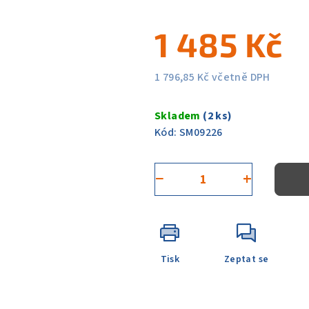
5
1 485 Kč
hvězdiček.
1 796,85 Kč včetně DPH
Měrná
cena:
Skladem
(2 ks)
Kód:
SM09226
−
+
Tisk
Zeptat se