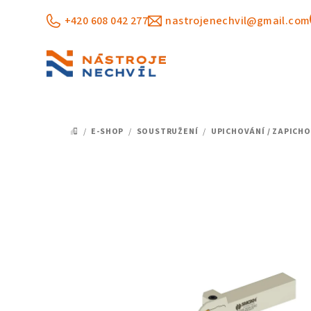
Přejít
+420 608 042 277
nastrojenechvil@gmail.com
na
obsah
/
E-SHOP
/
SOUSTRUŽENÍ
/
UPICHOVÁNÍ / ZAPICH
DOMŮ