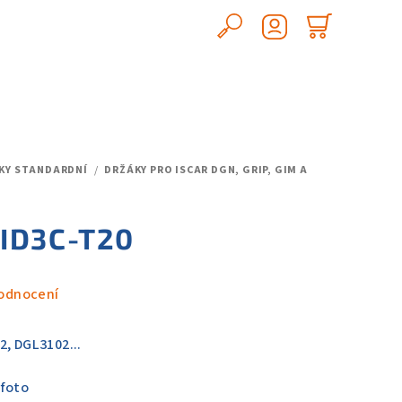
Hledat
Nákupn
Přihlášení
košík
ÁKY STANDARDNÍ
/
DRŽÁKY PRO ISCAR DGN, GRIP, GIM A
 ID3C-T20
odnocení
2, DGL3102...
 foto