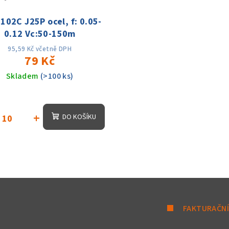
02C J25P ocel, f: 0.05-
0.12 Vc:50-150m
95,59 Kč včetně DPH
79 Kč
Skladem
(>100 ks)
+
DO KOŠÍKU
FAKTURAČNÍ