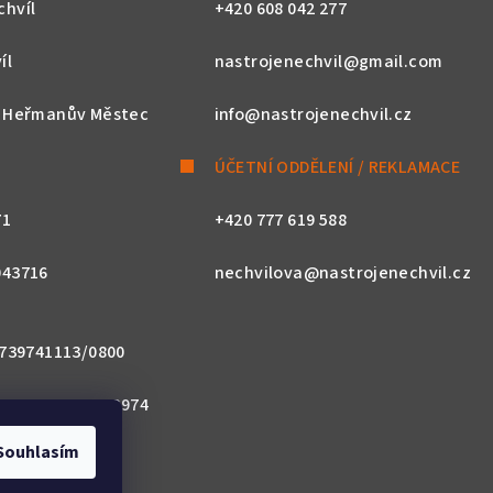
chvíl
+420 608 042 277
íl
nastrojenechvil@gmail.com
, Heřmanův Městec
info@nastrojenechvil.cz
ÚČETNÍ ODDĚLENÍ / REKLAMACE
71
+420 777 619 588
043716
nechvilova@nastrojenechvil.cz
 2739741113/0800
800 0000 0027 3974
Souhlasím
ACZPX