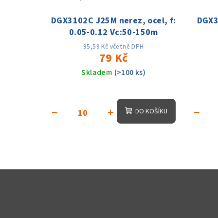
DGX3102C J25M nerez, ocel, f:
DGX31
0.05-0.12 Vc:50-150m
95,59 Kč včetně DPH
79 Kč
Skladem
(>100 ks)
Průměrné
hodnocení
−
+
−
DO KOŠÍKU
produktu
je
5,0
z
5
hvězdiček.
Z
á
p