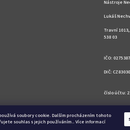
Nástroje Ne
Lukáš Nechv
Travní 1013
538 03
IČO: 027538
DIČ: CZ8303
číslo účtu:
IBAN: CZ57 0
1113
používá soubory cookie. Dalším procházením tohoto
ujete souhlas s jejich používáním.. Více informací
SWIFT: GIB