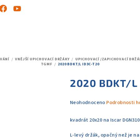
OVÁNÍ
/
VNĚJŠÍ UPICHOVACÍ DRŽÁKY
/
UPICHOVACÍ /ZAPICHOVACÍ DRŽ
TGMF
/
2020 BDKT/L ID3C-T20
2020 BDKT/L
Průměrné
Neohodnoceno
Podrobnosti h
hodnocení
produktu
kvadrát 20x20 na Iscar DGN310
je
0,0
L-levý držák, opačný než je na
z