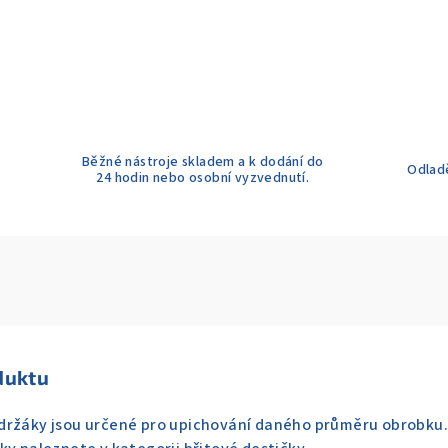
Běžné nástroje skladem a k dodání do
Odladě
24 hodin nebo osobní vyzvednutí.
duktu
držáky jsou určené pro upichování daného průměru obrobku. D