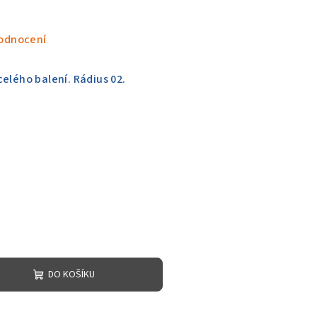
odnocení
elého balení. Rádius 02.
DO KOŠÍKU