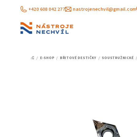
Přejít
+420 608 042 277
nastrojenechvil@gmail.com
na
obsah
/
E-SHOP
/
BŘITOVÉ DESTIČKY
/
SOUSTRUŽNICKÉ
DOMŮ