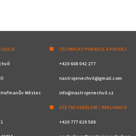
 ÚDAJE
TECHNICKÝ PORADCE A PRODEJ
chvíl
+420 608 042 277
íl
nastrojenechvil@gmail.com
, Heřmanův Městec
info@nastrojenechvil.cz
ÚČETNÍ ODDĚLENÍ / REKLAMACE
71
+420 777 619 588