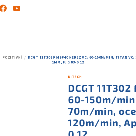
/
POZITIVNÍ
/
DCGT 11T302 F MSP40 NEREZ VC: 60-150M/MIN; TITAN VC: 
1MM, F: 0.03-0.12
N-TECH
DCGT 11T302 
60-150m/min; 
70m/min, ocel
120m/min, Ap:
0.12