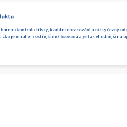
duktu
bornou kontrolu třísky, kvalitní opracování a nízký řezný o
tička je mnohem ostřejší než lisovaná a je tak vhodnější na