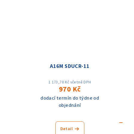
A16M SDUCR-11
1 173,70 Kč včetně DPH
970 Kč
dodací termín do týdne od
objednání
−
Detail