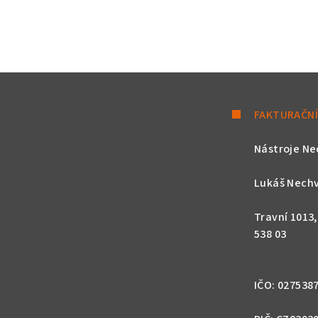
FAKTURAČNÍ
Nástroje Ne
Lukáš Nechv
Travní 1013
538 03
IČO: 027538