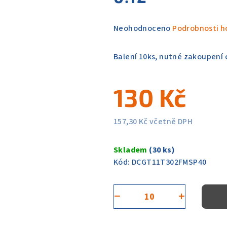
Průměrné
Neohodnoceno
Podrobnosti h
hodnocení
produktu
Balení 10ks, nutné zakoupení c
je
0,0
130 Kč
z
5
hvězdiček.
157,30 Kč včetně DPH
Měrná
cena:
Skladem
(30 ks)
Kód:
DCGT11T302FMSP40
−
+