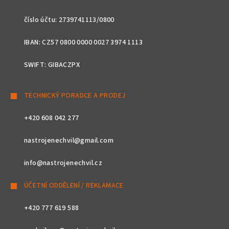
číslo účtu: 2739741113/0800
IBAN: CZ57 0800 0000 0027 3974 1113
SWIFT: GIBACZPX
TECHNICKÝ PORADCE A PRODEJ
+420 608 042 277
nastrojenechvil@gmail.com
info@nastrojenechvil.cz
ÚČETNÍ ODDĚLENÍ / REKLAMACE
+420 777 619 588