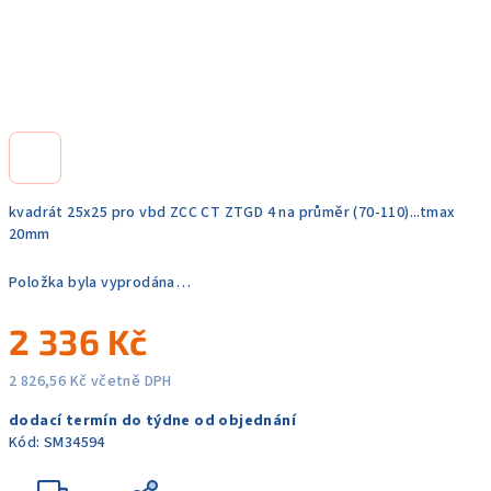
kvadrát 25x25 pro vbd ZCC CT ZTGD 4 na průměr (70-110)...tmax
20mm
Položka byla vyprodána…
2 336 Kč
2 826,56 Kč včetně DPH
Měrná
dodací termín do týdne od objednání
cena:
Kód:
SM34594