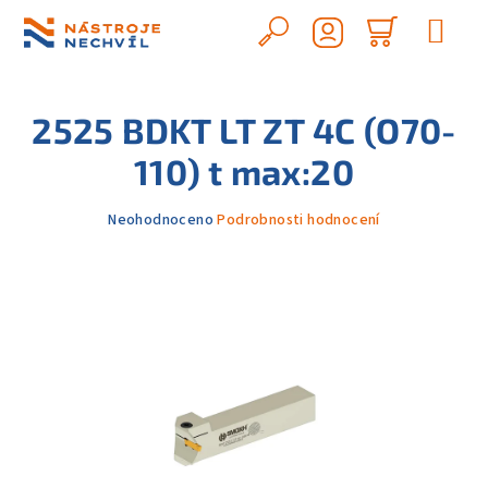
Přejít
na
Hledat
Nákupn
obsah
Přihlášení
košík
2525 BDKT LT ZT 4C (O70-
110) t max:20
Průměrné
Neohodnoceno
Podrobnosti hodnocení
hodnocení
produktu
je
0,0
z
5
hvězdiček.