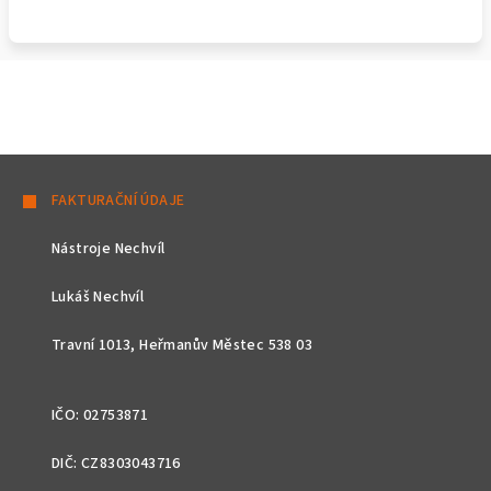
Z
á
FAKTURAČNÍ ÚDAJE
p
Nástroje Nechvíl
a
t
Lukáš Nechvíl
í
Travní 1013, Heřmanův Městec 538 03
IČO: 02753871
DIČ: CZ8303043716