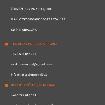
číslo účtu: 2739741113/0800
IBAN: CZ57 0800 0000 0027 3974 1113
SWIFT: GIBACZPX
TECHNICKÝ PORADCE A PRODEJ
+420 608 042 277
nastrojenechvil@gmail.com
info@nastrojenechvil.cz
ÚČETNÍ ODDĚLENÍ / REKLAMACE
+420 777 619 588