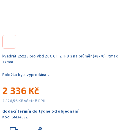
kvadrát 25x25 pro vbd ZCC CT ZTFD 3 na průměr (48-70)...tmax
17mm
Položka byla vyprodána…
2 336 Kč
2 826,56 Kč včetně DPH
Měrná
dodací termín do týdne od objednání
cena:
Kód:
SM34532