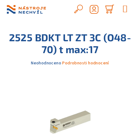
Přejít
na
Hledat
Nákupn
obsah
Přihlášení
košík
2525 BDKT LT ZT 3C (O48-
70) t max:17
Průměrné
Neohodnoceno
Podrobnosti hodnocení
hodnocení
produktu
je
0,0
z
5
hvězdiček.