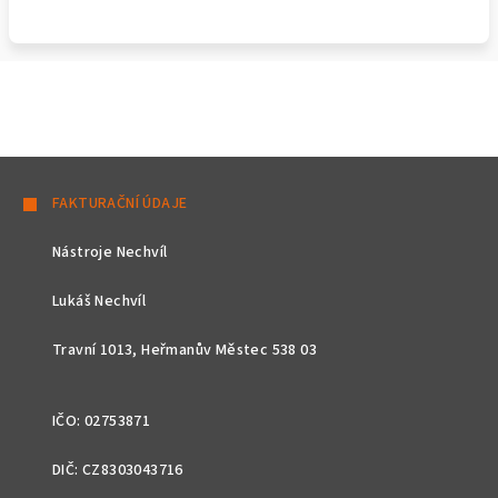
Z
á
FAKTURAČNÍ ÚDAJE
p
Nástroje Nechvíl
a
t
Lukáš Nechvíl
í
Travní 1013, Heřmanův Městec 538 03
IČO: 02753871
DIČ: CZ8303043716