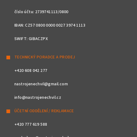
číslo účtu: 2739741113/0800
IBAN: CZ57 0800 0000 0027 3974 1113
SWIFT: GIBACZPX
TECHNICKÝ PORADCE A PRODEJ
+420 608 042 277
nastrojenechvil@gmail.com
info@nastrojenechvil.cz
ÚČETNÍ ODDĚLENÍ / REKLAMACE
+420 777 619 588