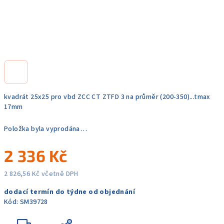
kvadrát 25x25 pro vbd ZCC CT ZTFD 3 na průměr (200-350)...tmax
17mm
Položka byla vyprodána…
2 336 Kč
2 826,56 Kč včetně DPH
Měrná
dodací termín do týdne od objednání
cena:
Kód:
SM39728