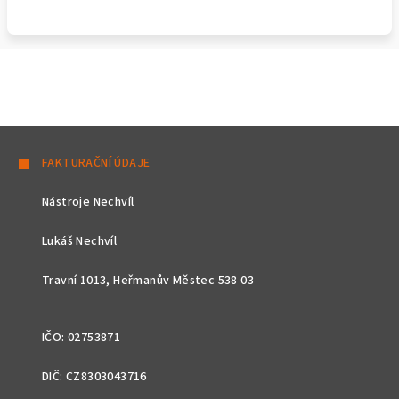
Z
á
FAKTURAČNÍ ÚDAJE
p
Nástroje Nechvíl
a
t
Lukáš Nechvíl
í
Travní 1013, Heřmanův Městec 538 03
IČO: 02753871
DIČ: CZ8303043716