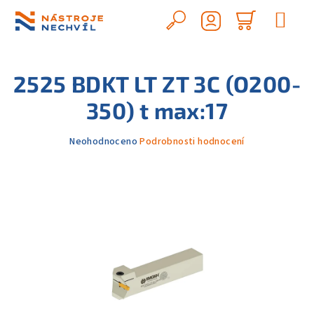
Přejít
na
Hledat
Nákupn
obsah
Přihlášení
košík
2525 BDKT LT ZT 3C (O200-
350) t max:17
Průměrné
Neohodnoceno
Podrobnosti hodnocení
hodnocení
produktu
je
0,0
z
5
hvězdiček.