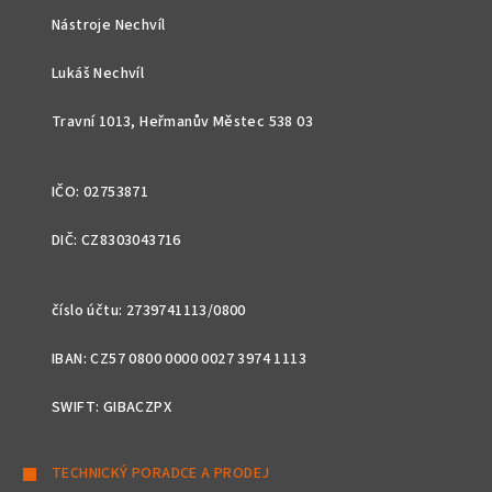
p
Nástroje Nechvíl
a
t
Lukáš Nechvíl
í
Travní 1013, Heřmanův Městec 538 03
IČO: 02753871
DIČ: CZ8303043716
číslo účtu: 2739741113/0800
IBAN: CZ57 0800 0000 0027 3974 1113
SWIFT: GIBACZPX
TECHNICKÝ PORADCE A PRODEJ