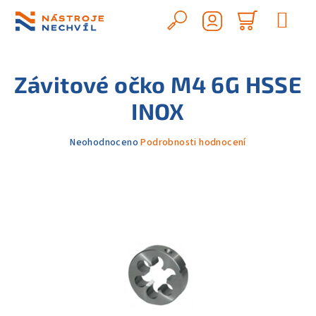
Přejít
na
Hledat
Nákupn
obsah
Přihlášení
košík
Závitové očko M4 6G HSSE
INOX
Průměrné
Neohodnoceno
Podrobnosti hodnocení
hodnocení
produktu
je
0,0
z
5
hvězdiček.