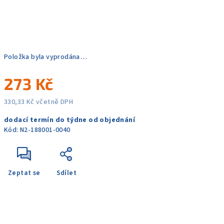
Položka byla vyprodána…
273 Kč
330,33 Kč včetně DPH
Měrná
dodací termín do týdne od objednání
cena:
Kód:
N2-188001-0040
Zeptat se
Sdílet