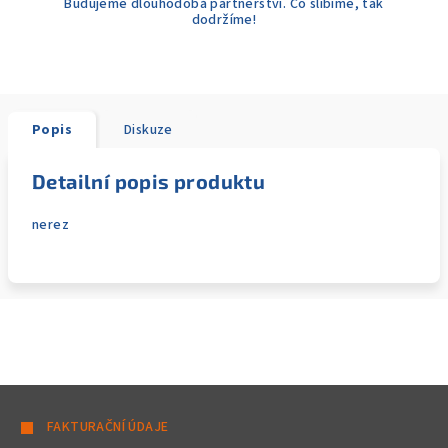
Budujeme dlouhodobá partnerství. Co slíbíme, tak
dodržíme!
Popis
Diskuze
Detailní popis produktu
nerez
Z
á
FAKTURAČNÍ ÚDAJE