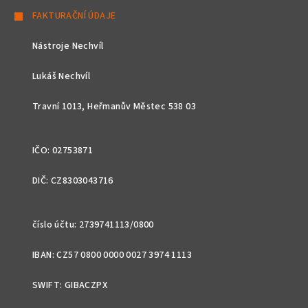
á
FAKTURAČNÍ ÚDAJE
p
Nástroje Nechvíl
a
t
Lukáš Nechvíl
í
Travní 1013, Heřmanův Městec 538 03
IČO: 02753871
DIČ: CZ8303043716
číslo účtu: 2739741113/0800
IBAN: CZ57 0800 0000 0027 3974 1113
SWIFT: GIBACZPX