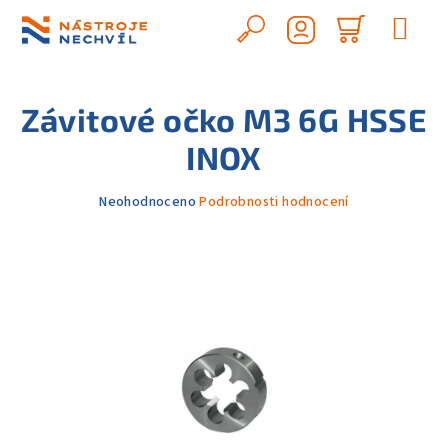
Přejít
na
Hledat
Nákupn
obsah
Přihlášení
košík
Závitové očko M3 6G HSSE
INOX
Průměrné
Neohodnoceno
Podrobnosti hodnocení
hodnocení
produktu
je
0,0
z
5
hvězdiček.