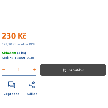
230 Kč
278,30 Kč včetně DPH
Měrná
Skladem
(3 ks)
cena:
Kód:
N2-188001-0030
−
+
DO KOŠÍKU
Zeptat se
Sdílet