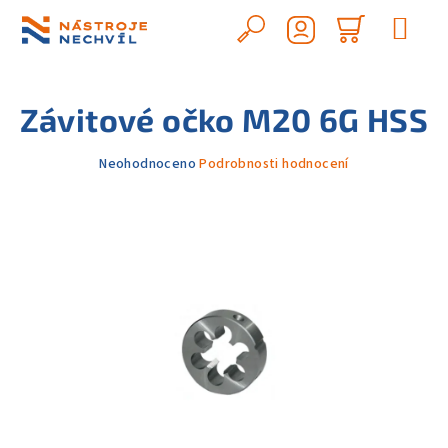
Přejít
na
Hledat
Nákupn
obsah
Přihlášení
košík
Závitové očko M20 6G HSS
Průměrné
Neohodnoceno
Podrobnosti hodnocení
hodnocení
produktu
je
0,0
z
5
hvězdiček.