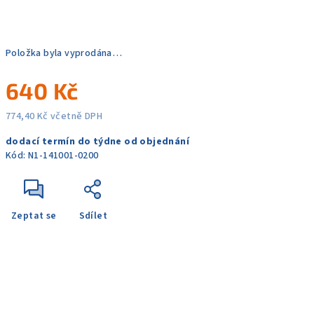
Položka byla vyprodána…
640 Kč
774,40 Kč včetně DPH
Měrná
dodací termín do týdne od objednání
cena:
Kód:
N1-141001-0200
Zeptat se
Sdílet