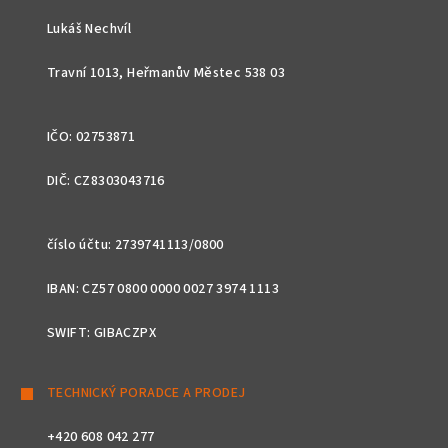
t
Lukáš Nechvíl
í
Travní 1013, Heřmanův Městec 538 03
IČO: 02753871
DIČ: CZ8303043716
číslo účtu: 2739741113/0800
IBAN: CZ57 0800 0000 0027 3974 1113
SWIFT: GIBACZPX
TECHNICKÝ PORADCE A PRODEJ
+420 608 042 277