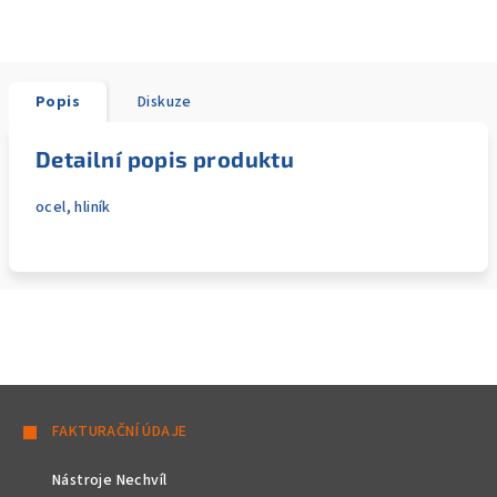
Popis
Diskuze
Detailní popis produktu
ocel, hliník
Z
á
FAKTURAČNÍ ÚDAJE
p
Nástroje Nechvíl
a