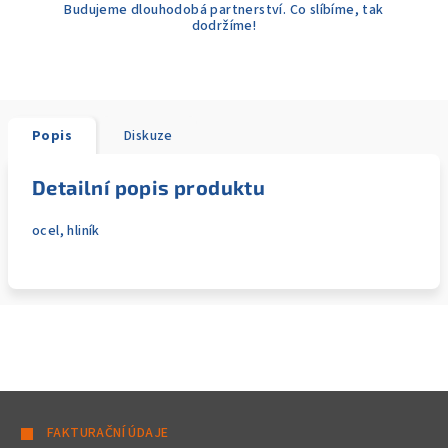
Budujeme dlouhodobá partnerství. Co slíbíme, tak
dodržíme!
Popis
Diskuze
Detailní popis produktu
ocel, hliník
Z
á
FAKTURAČNÍ ÚDAJE