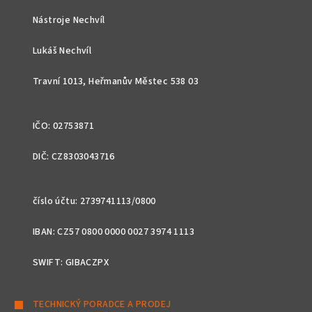
p
Nástroje Nechvíl
a
t
Lukáš Nechvíl
í
Travní 1013, Heřmanův Městec 538 03
IČO: 02753871
DIČ: CZ8303043716
číslo účtu: 2739741113/0800
IBAN: CZ57 0800 0000 0027 3974 1113
SWIFT: GIBACZPX
TECHNICKÝ PORADCE A PRODEJ