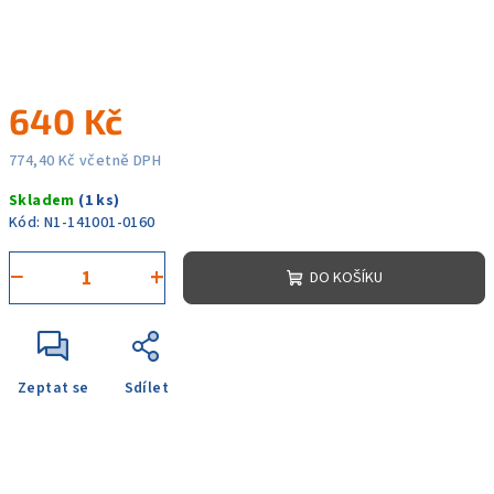
640 Kč
774,40 Kč včetně DPH
Měrná
Skladem
(1 ks)
cena:
Kód:
N1-141001-0160
−
+
DO KOŠÍKU
Zeptat se
Sdílet