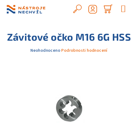
Přejít
na
Hledat
Nákupn
obsah
Přihlášení
košík
Závitové očko M16 6G HSS
Průměrné
Neohodnoceno
Podrobnosti hodnocení
hodnocení
produktu
je
0,0
z
5
hvězdiček.