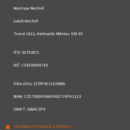
p
Nástroje Nechvíl
a
t
Lukáš Nechvíl
í
Travní 1013, Heřmanův Městec 538 03
IČO: 02753871
DIČ: CZ8303043716
číslo účtu: 2739741113/0800
IBAN: CZ57 0800 0000 0027 3974 1113
SWIFT: GIBACZPX
TECHNICKÝ PORADCE A PRODEJ