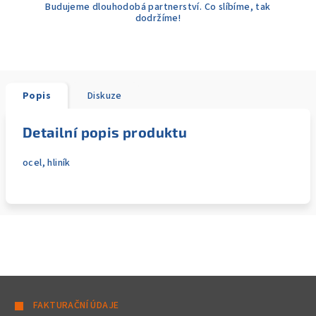
Budujeme dlouhodobá partnerství. Co slíbíme, tak
dodržíme!
Popis
Diskuze
Detailní popis produktu
ocel, hliník
Z
á
FAKTURAČNÍ ÚDAJE