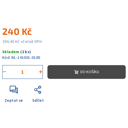
240 Kč
290,40 Kč včetně DPH
Měrná
Skladem
(2 ks)
cena:
Kód:
N1-141001-0100
−
+
DO KOŠÍKU
Zeptat se
Sdílet