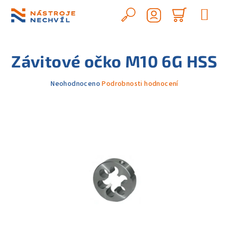
Přejít
na
Hledat
Nákupn
obsah
Přihlášení
košík
Závitové očko M10 6G HSS
Průměrné
Neohodnoceno
Podrobnosti hodnocení
hodnocení
produktu
je
0,0
z
5
hvězdiček.