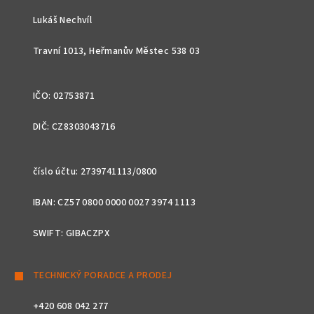
t
Lukáš Nechvíl
í
Travní 1013, Heřmanův Městec 538 03
IČO: 02753871
DIČ: CZ8303043716
číslo účtu: 2739741113/0800
IBAN: CZ57 0800 0000 0027 3974 1113
SWIFT: GIBACZPX
TECHNICKÝ PORADCE A PRODEJ
+420 608 042 277