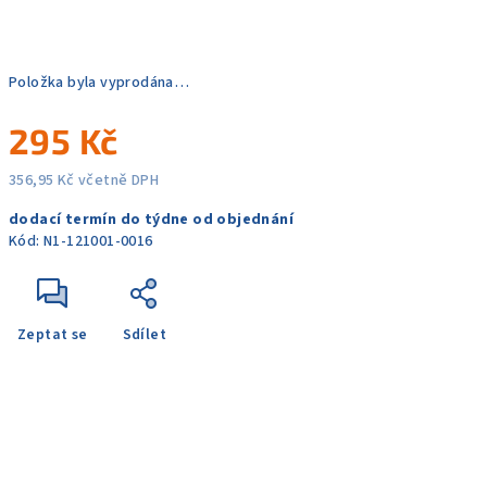
Položka byla vyprodána…
295 Kč
356,95 Kč včetně DPH
Měrná
dodací termín do týdne od objednání
cena:
Kód:
N1-121001-0016
Zeptat se
Sdílet