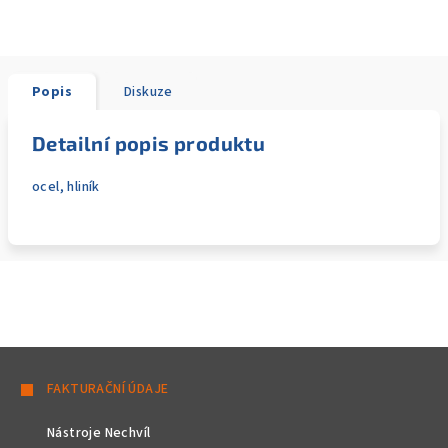
Popis
Diskuze
Detailní popis produktu
ocel, hliník
Z
á
FAKTURAČNÍ ÚDAJE
p
Nástroje Nechvíl
a