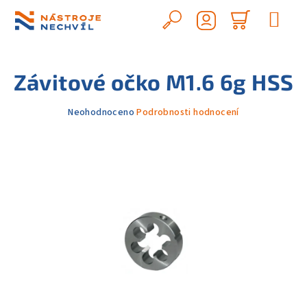
Přejít
na
Hledat
Nákupn
obsah
Přihlášení
košík
Závitové očko M1.6 6g HSS
Průměrné
Neohodnoceno
Podrobnosti hodnocení
hodnocení
produktu
je
0,0
z
5
hvězdiček.