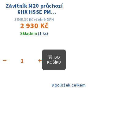
Závitník M20 průchozí
6HX HSSE PM
TiAIN+WC/C
3 545,30 Kč včetně DPH
P+M+K+N+S DIN376
2 930 Kč
Skladem
(1 ks)
DO
−
+
KOŠÍKU
9
položek celkem
O
v
l
á
d
a
c