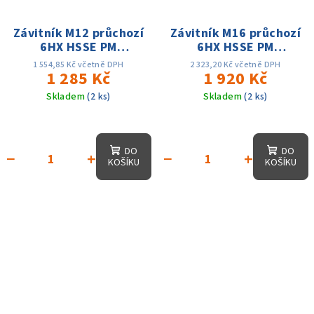
Závitník M12 průchozí
Závitník M16 průchozí
6HX HSSE PM
6HX HSSE PM
TiAIN+WC/C
TiAIN+WC/C
1 554,85 Kč včetně DPH
2 323,20 Kč včetně DPH
P+M+K+N+S DIN376
1 285 Kč
P+M+K+N+S DIN376
1 920 Kč
Skladem
(2 ks)
Skladem
(2 ks)
DO
DO
−
+
−
+
KOŠÍKU
KOŠÍKU