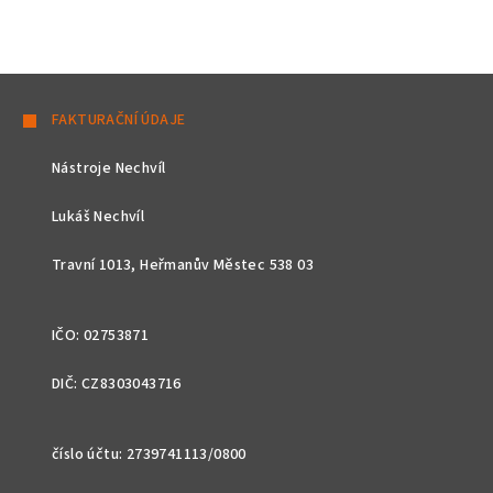
Z
á
FAKTURAČNÍ ÚDAJE
p
Nástroje Nechvíl
a
t
Lukáš Nechvíl
í
Travní 1013, Heřmanův Městec 538 03
IČO: 02753871
DIČ: CZ8303043716
číslo účtu: 2739741113/0800