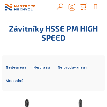
Přejít
na
Hledat
Nákupn
obsah
Přihlášení
košík
Závitníky HSSE PM HIGH
SPEED
Ř
a
Nejlevnější
Nejdražší
Nejprodávanější
z
e
Abecedně
n
í
V
p
ý