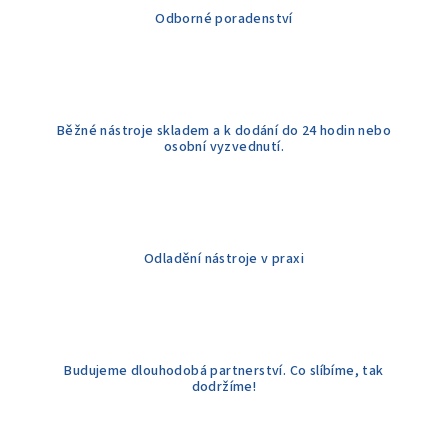
í
Odborné poradenství
p
r
v
k
y
Běžné nástroje skladem a k dodání do 24 hodin nebo
v
osobní vyzvednutí.
ý
p
i
s
u
Odladění nástroje v praxi
Budujeme dlouhodobá partnerství. Co slíbíme, tak
dodržíme!