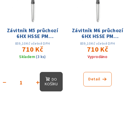
Závitník M5 průchozí
Závitník M6 průchozí
6HX HSSE PM
6HX HSSE PM
TiAIN+WC/C
TiAIN+WC/C
859,10 Kč včetně DPH
859,10 Kč včetně DPH
P+M+K+N+S DIN371
710 Kč
P+M+K+N+S DIN371
710 Kč
Skladem
(3 ks)
Vyprodáno
Detail
DO
−
+
KOŠÍKU