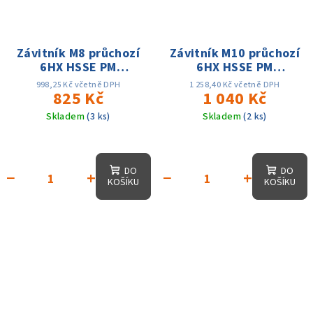
Závitník M8 průchozí
Závitník M10 průchozí
6HX HSSE PM
6HX HSSE PM
TiAIN+WC/C
TiAIN+WC/C
998,25 Kč včetně DPH
1 258,40 Kč včetně DPH
P+M+K+N+S DIN371
825 Kč
P+M+K+N+S DIN371
1 040 Kč
Skladem
(3 ks)
Skladem
(2 ks)
DO
DO
−
+
−
+
KOŠÍKU
KOŠÍKU