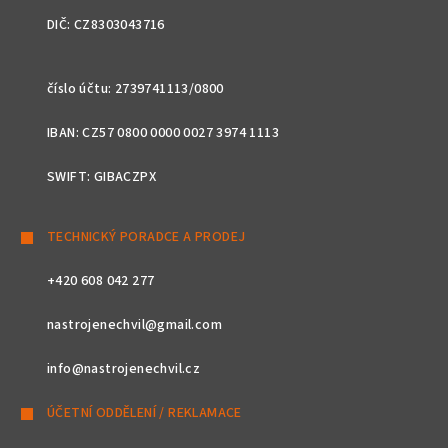
DIČ: CZ8303043716
číslo účtu: 2739741113/0800
IBAN: CZ57 0800 0000 0027 3974 1113
SWIFT: GIBACZPX
TECHNICKÝ PORADCE A PRODEJ
+420 608 042 277
nastrojenechvil@gmail.com
info@nastrojenechvil.cz
ÚČETNÍ ODDĚLENÍ / REKLAMACE