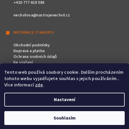
+420 777 619 588
nechvilova@nastrojenechvil.cz
INFORMACE O NÁKUPU
Obchodní podmínky
Doprava a platba
Ochrana osobních údajů
Ke stažení
Tento web používá soubory cookie. Dalším procházením
SLEDUJTE NÁS
tohoto webu vyjadřujete souhlas s jejich používáním..
Více informací
zde
.
Nastavení
Copyright 2026
Nástroje Nechvíl
. Všechna práva vyhrazena.
Souhlasím
Vytvořil Shoptet
&
PekneWeby