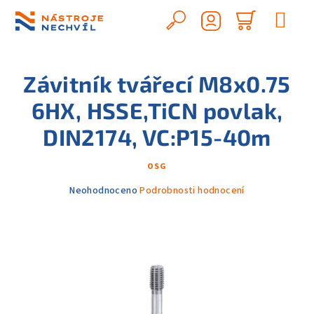
Přejít
na
Hledat
Nákupn
obsah
Přihlášení
košík
Závitník tvářecí M8x0.75
6HX, HSSE,TiCN povlak,
DIN2174, VC:P15-40m
OSG
Průměrné
Neohodnoceno
Podrobnosti hodnocení
hodnocení
produktu
je
0,0
z
5
hvězdiček.