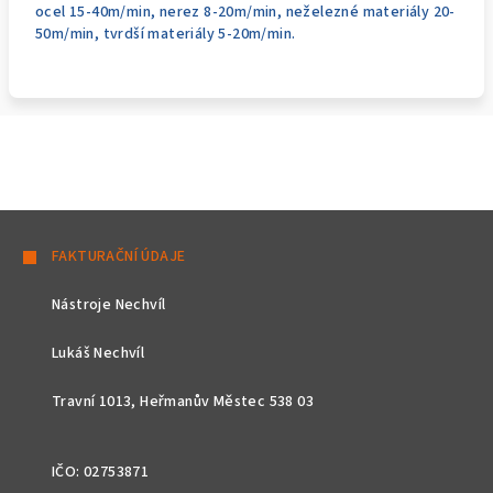
ocel 15-40m/min, nerez 8-20m/min, neželezné materiály 20-
50m/min, tvrdší materiály 5-20m/min.
Z
á
FAKTURAČNÍ ÚDAJE
p
Nástroje Nechvíl
a
t
Lukáš Nechvíl
í
Travní 1013, Heřmanův Městec 538 03
IČO: 02753871