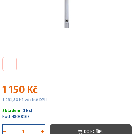
1 150 Kč
1 391,50 Kč včetně DPH
Měrná
Skladem
(1 ks)
cena:
Kód:
48030163
−
+
DO KOŠÍKU