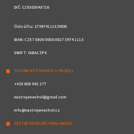
DIČ: CZ8303043716
číslo účtu: 2739741113/0800
IBAN: CZ57 0800 0000 0027 3974 1113
SWIFT: GIBACZPX
TECHNICKÝ PORADCE A PRODEJ
+420 608 042 277
nastrojenechvil@gmail.com
info@nastrojenechvil.cz
ÚČETNÍ ODDĚLENÍ / REKLAMACE