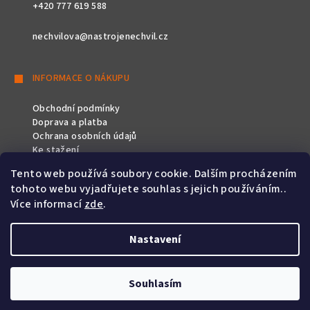
+420 777 619 588
nechvilova@nastrojenechvil.cz
INFORMACE O NÁKUPU
Obchodní podmínky
Doprava a platba
Ochrana osobních údajů
Ke stažení
Tento web používá soubory cookie. Dalším procházením
SLEDUJTE NÁS
tohoto webu vyjadřujete souhlas s jejich používáním..
Více informací
zde
.
Nastavení
Copyright 2026
Nástroje Nechvíl
. Všechna práva vyhrazena.
Souhlasím
Vytvořil Shoptet
&
PekneWeby