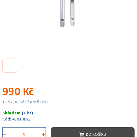
990 Kč
1 197,90 Kč včetně DPH
Měrná
Skladem
(1 ks)
cena:
Kód:
48030161
−
+
DO KOŠÍKU