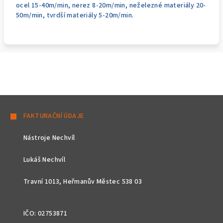
ocel 15-40m/min, nerez 8-20m/min, neželezné materiály 20-
50m/min, tvrdší materiály 5-20m/min.
Z
á
FAKTURAČNÍ ÚDAJE
p
Nástroje Nechvíl
a
t
Lukáš Nechvíl
í
Travní 1013, Heřmanův Městec 538 03
IČO: 02753871