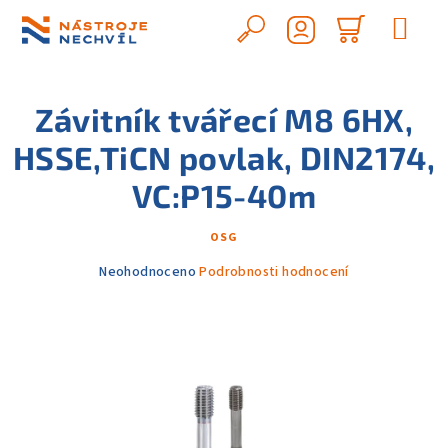
Přejít
na
Hledat
Nákupn
obsah
Přihlášení
košík
Závitník tvářecí M8 6HX,
HSSE,TiCN povlak, DIN2174,
VC:P15-40m
OSG
Průměrné
Neohodnoceno
Podrobnosti hodnocení
hodnocení
produktu
je
0,0
z
5
hvězdiček.