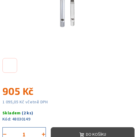
905 Kč
1 095,05 Kč včetně DPH
Měrná
Skladem
(2 ks)
cena:
Kód:
48030149
−
+
DO KOŠÍKU