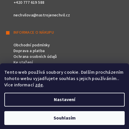
+420 777 619 588
nechvilova@nastrojenechvil.cz
INFORMACE O NÁKUPU
Obchodní podmínky
Doprava a platba
Ochrana osobních údajů
Ke stažení
Tento web používá soubory cookie. Dalším procházením
SLEDUJTE NÁS
tohoto webu vyjadřujete souhlas s jejich používáním..
Více informací
zde
.
Nastavení
Copyright 2026
Nástroje Nechvíl
. Všechna práva vyhrazena.
Souhlasím
Vytvořil Shoptet
&
PekneWeby