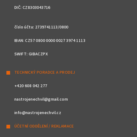
DIČ: CZ8303043716
číslo účtu: 2739741113/0800
IBAN: CZ57 0800 0000 0027 3974 1113
SWIFT: GIBACZPX
TECHNICKÝ PORADCE A PRODEJ
+420 608 042 277
nastrojenechvil@gmail.com
info@nastrojenechvil.cz
ÚČETNÍ ODDĚLENÍ / REKLAMACE