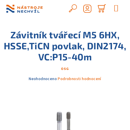
Přejít
na
Hledat
Nákupn
obsah
Přihlášení
košík
Závitník tvářecí M5 6HX,
HSSE,TiCN povlak, DIN2174,
VC:P15-40m
OSG
Průměrné
Neohodnoceno
Podrobnosti hodnocení
hodnocení
produktu
je
0,0
z
5
hvězdiček.