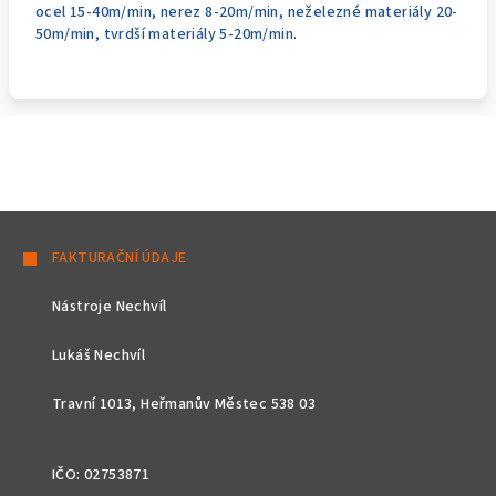
ocel 15-40m/min, nerez 8-20m/min, neželezné materiály 20-
50m/min, tvrdší materiály 5-20m/min.
Z
á
FAKTURAČNÍ ÚDAJE
p
Nástroje Nechvíl
a
t
Lukáš Nechvíl
í
Travní 1013, Heřmanův Městec 538 03
IČO: 02753871