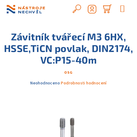
Přejít
na
Hledat
Nákupn
obsah
Přihlášení
košík
Závitník tvářecí M3 6HX,
HSSE,TiCN povlak, DIN2174,
VC:P15-40m
OSG
Průměrné
Neohodnoceno
Podrobnosti hodnocení
hodnocení
produktu
je
0,0
z
5
hvězdiček.