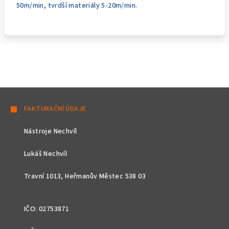
50m/min, tvrdší materiály 5-20m/min.
Z
á
FAKTURAČNÍ ÚDAJE
p
Nástroje Nechvíl
a
t
Lukáš Nechvíl
í
Travní 1013, Heřmanův Městec 538 03
IČO: 02753871