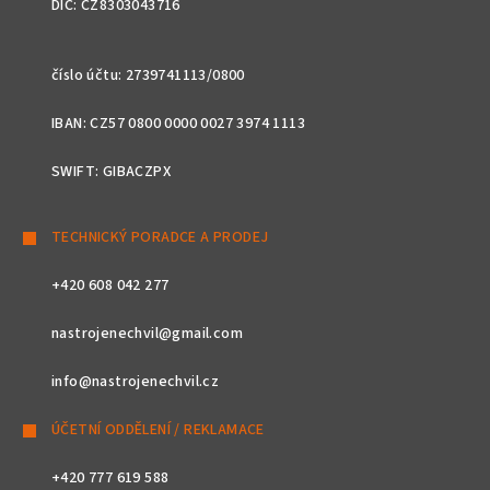
DIČ: CZ8303043716
číslo účtu: 2739741113/0800
IBAN: CZ57 0800 0000 0027 3974 1113
SWIFT: GIBACZPX
TECHNICKÝ PORADCE A PRODEJ
+420 608 042 277
nastrojenechvil@gmail.com
info@nastrojenechvil.cz
ÚČETNÍ ODDĚLENÍ / REKLAMACE
+420 777 619 588