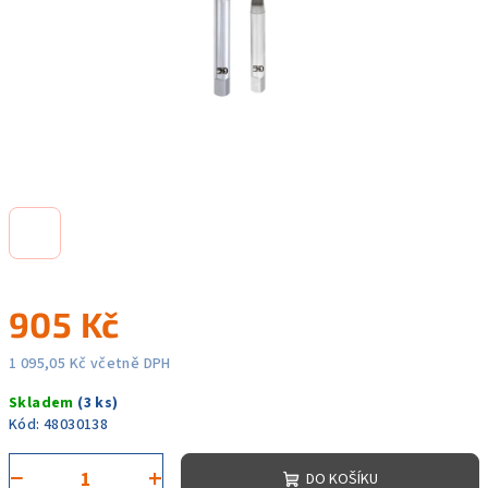
905 Kč
1 095,05 Kč včetně DPH
Měrná
Skladem
(3 ks)
cena:
Kód:
48030138
−
+
DO KOŠÍKU