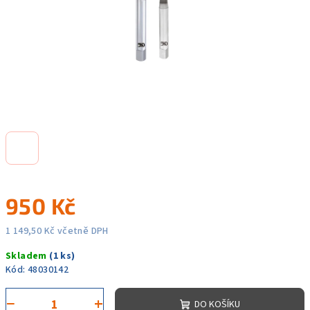
950 Kč
1 149,50 Kč včetně DPH
Měrná
Skladem
(1 ks)
cena:
Kód:
48030142
−
+
DO KOŠÍKU