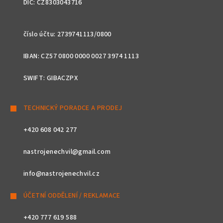
DIČ: CZ8303043716
číslo účtu: 2739741113/0800
IBAN: CZ57 0800 0000 0027 3974 1113
SWIFT: GIBACZPX
TECHNICKÝ PORADCE A PRODEJ
+420 608 042 277
nastrojenechvil@gmail.com
info@nastrojenechvil.cz
ÚČETNÍ ODDĚLENÍ / REKLAMACE
+420 777 619 588