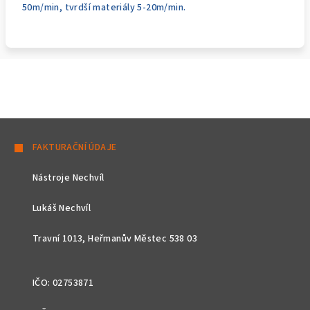
50m/min, tvrdší materiály 5-20m/min.
Z
á
FAKTURAČNÍ ÚDAJE
p
Nástroje Nechvíl
a
t
Lukáš Nechvíl
í
Travní 1013, Heřmanův Městec 538 03
IČO: 02753871