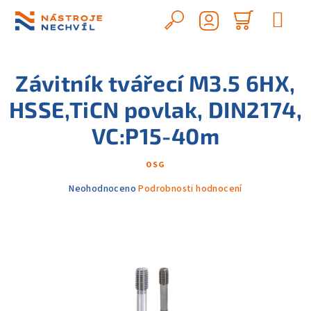
Přejít
na
Hledat
Nákupn
obsah
Přihlášení
košík
Závitník tvářecí M3.5 6HX,
HSSE,TiCN povlak, DIN2174,
VC:P15-40m
OSG
Průměrné
Neohodnoceno
Podrobnosti hodnocení
hodnocení
produktu
je
0,0
z
5
hvězdiček.