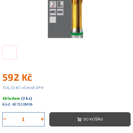
592 Kč
716,32 Kč včetně DPH
Měrná
Skladem
(3 ks)
cena:
Kód:
487010M06
−
+
DO KOŠÍKU