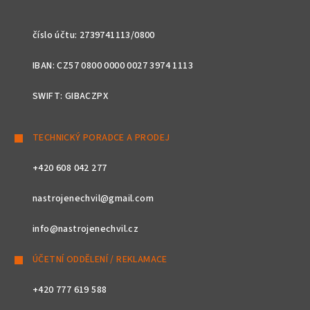
číslo účtu: 2739741113/0800
IBAN: CZ57 0800 0000 0027 3974 1113
SWIFT: GIBACZPX
TECHNICKÝ PORADCE A PRODEJ
+420 608 042 277
nastrojenechvil@gmail.com
info@nastrojenechvil.cz
ÚČETNÍ ODDĚLENÍ / REKLAMACE
+420 777 619 588