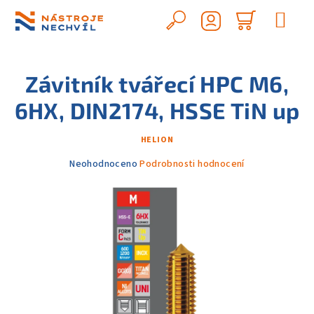
Přejít
na
Hledat
Nákupn
obsah
Přihlášení
košík
Závitník tvářecí HPC M6,
6HX, DIN2174, HSSE TiN up
HELION
Průměrné
Neohodnoceno
Podrobnosti hodnocení
hodnocení
produktu
je
0,0
z
5
hvězdiček.