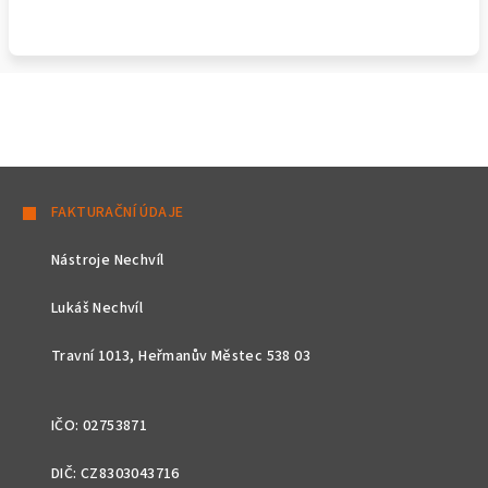
Z
á
FAKTURAČNÍ ÚDAJE
p
Nástroje Nechvíl
a
t
Lukáš Nechvíl
í
Travní 1013, Heřmanův Městec 538 03
IČO: 02753871
DIČ: CZ8303043716