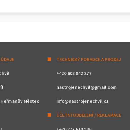
 ÚDAJE
TECHNICKÝ PORADCE A PRODEJ
chvíl
+420 608 042 277
íl
nastrojenechvil@gmail.com
, Heřmanův Městec
info@nastrojenechvil.cz
ÚČETNÍ ODDĚLENÍ / REKLAMACE
71
+420 777 619 588