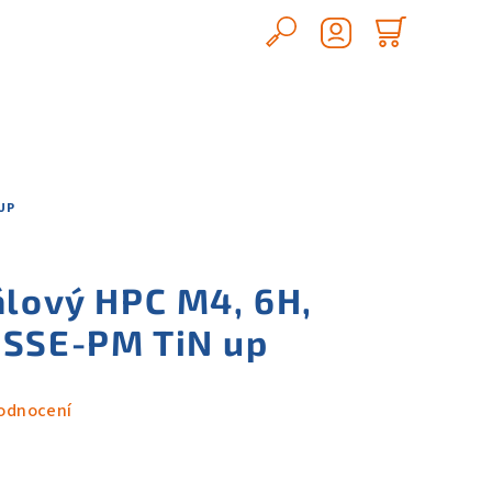
Hledat
Nákupn
Přihlášení
košík
UP
álový HPC M4, 6H,
HSSE-PM TiN up
odnocení