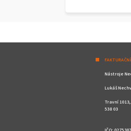
FAKTURAČNÍ
Nástroje Ne
Lukáš Nechv
Travní 1013
538 03
IČO: 027538