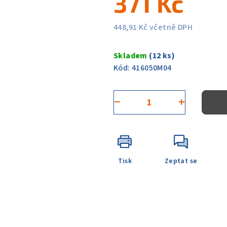
371 Kč
0,0
z
448,91 Kč včetně DPH
5
Měrná
hvězdiček.
cena:
Skladem
(12 ks)
Kód:
416050M04
−
+
Tisk
Zeptat se