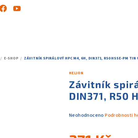
/
E-SHOP
/
ZÁVITNÍK SPIRÁLOVÝ HPC M4, 6H, DIN371, R50 HSSE-PM TIN 
DOMŮ
HELION
Závitník spir
DIN371, R50 
Průměrné
Neohodnoceno
Podrobnosti h
hodnocení
produktu
je