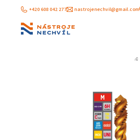
Přejít
+420 608 042 277
nastrojenechvil@gmail.com
na
obsah