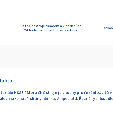
Běžné nástroje skladem a k dodání do
Odladě
24 hodin nebo osobní vyzvednutí.
duktu
teriálu HSSE PM pro CNC stroje je vhodný pro řezání závitů v 
álech jako např. slitiny hliníku, Ampca atd. Řezná rychlost d