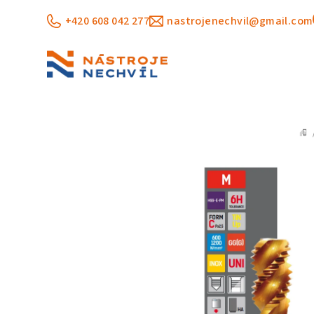
Přejít
+420 608 042 277
nastrojenechvil@gmail.com
na
obsah
D