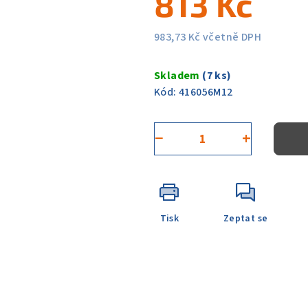
813 Kč
0,0
z
983,73 Kč včetně DPH
5
Měrná
hvězdiček.
cena:
Skladem
(7 ks)
Kód:
416056M12
−
+
Tisk
Zeptat se