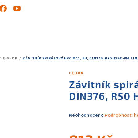
/
E-SHOP
/
ZÁVITNÍK SPIRÁLOVÝ HPC M12, 6H, DIN376, R50 HSSE-PM TIN
OMŮ
HELION
Závitník spir
DIN376, R50 
Průměrné
Neohodnoceno
Podrobnosti h
hodnocení
produktu
je