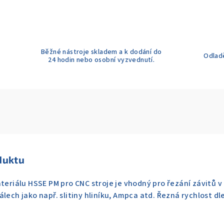
Běžné nástroje skladem a k dodání do
Odladě
24 hodin nebo osobní vyzvednutí.
duktu
teriálu HSSE PM pro CNC stroje je vhodný pro řezání závitů v 
álech jako např. slitiny hliníku, Ampca atd. Řezná rychlost d