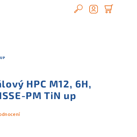
Hledat
Nákupn
Přihlášení
košík
 UP
álový HPC M12, 6H,
HSSE-PM TiN up
odnocení