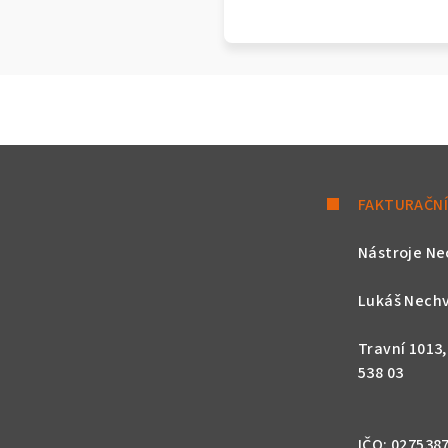
FAKTURAČNÍ
Nástroje Ne
Lukáš Nechv
Travní 1013
538 03
IČO: 027538