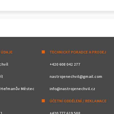
 ÚDAJE
TECHNICKÝ PORADCE A PRODEJ
chvíl
+420 608 042 277
íl
nastrojenechvil@gmail.com
, Heřmanův Městec
info@nastrojenechvil.cz
ÚČETNÍ ODDĚLENÍ / REKLAMACE
71
+420 777 619 588