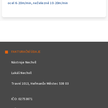
ocel 6-20m/min, neželezné 10-20m/min
Z
á
FAKTURAČNÍ ÚDAJE
p
Nástroje Nechvíl
a
t
Lukáš Nechvíl
í
Travní 1013, Heřmanův Městec 538 03
IČO: 02753871