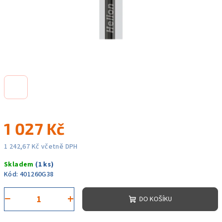
1 027 Kč
1 242,67 Kč včetně DPH
Měrná
Skladem
(1 ks)
cena:
Kód:
401260G38
−
+
DO KOŠÍKU