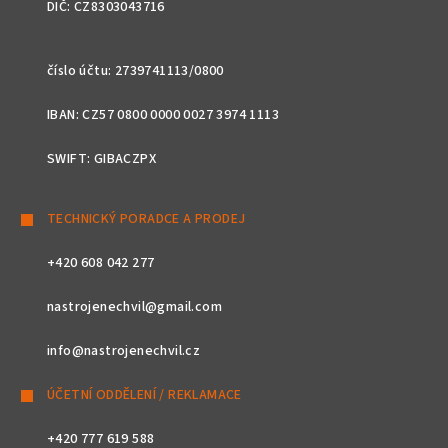
DIČ: CZ8303043716
číslo účtu: 2739741113/0800
IBAN: CZ57 0800 0000 0027 3974 1113
SWIFT: GIBACZPX
TECHNICKÝ PORADCE A PRODEJ
+420 608 042 277
nastrojenechvil@gmail.com
info@nastrojenechvil.cz
ÚČETNÍ ODDĚLENÍ / REKLAMACE
+420 777 619 588