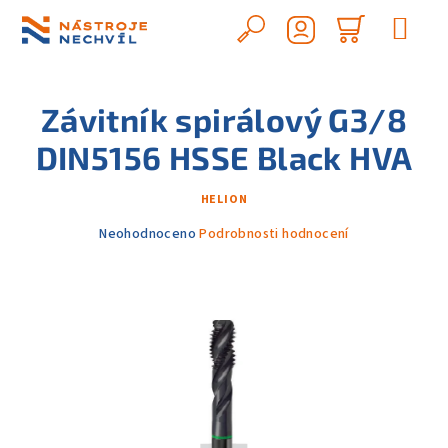
Přejít
na
Hledat
Nákupn
obsah
Přihlášení
košík
Závitník spirálový G3/8
DIN5156 HSSE Black HVA
HELION
Průměrné
Neohodnoceno
Podrobnosti hodnocení
hodnocení
produktu
je
0,0
z
5
hvězdiček.